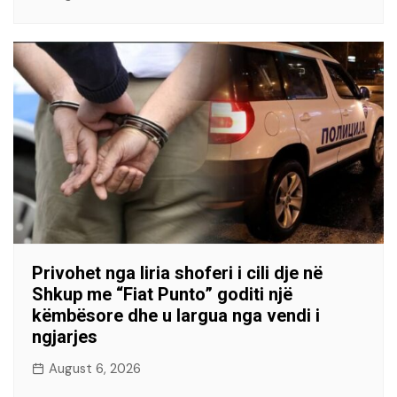
Privohet nga liria shoferi i cili dje në
Shkup me “Fiat Punto” goditi një
këmbësore dhe u largua nga vendi i
ngjarjes
August 6, 2026