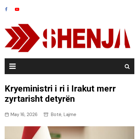
Skip
to
content
Kryeministri i ri i Irakut merr
zyrtarisht detyrën
May 16, 2026
Botë
Lajme
,