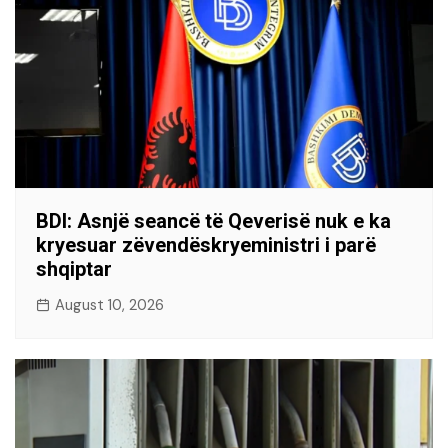
BDI: Asnjë seancë të Qeverisë nuk e ka
kryesuar zëvendëskryeministri i parë
shqiptar
August 10, 2026