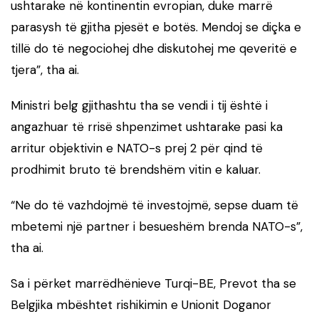
ushtarake në kontinentin evropian, duke marrë
parasysh të gjitha pjesët e botës. Mendoj se diçka e
tillë do të negociohej dhe diskutohej me qeveritë e
tjera”, tha ai.
Ministri belg gjithashtu tha se vendi i tij është i
angazhuar të rrisë shpenzimet ushtarake pasi ka
arritur objektivin e NATO-s prej 2 për qind të
prodhimit bruto të brendshëm vitin e kaluar.
“Ne do të vazhdojmë të investojmë, sepse duam të
mbetemi një partner i besueshëm brenda NATO-s”,
tha ai.
Sa i përket marrëdhënieve Turqi-BE, Prevot tha se
Belgjika mbështet rishikimin e Unionit Doganor