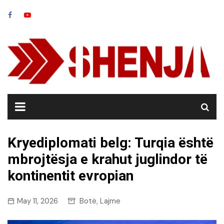
Skip
to
content
Kryediplomati belg: Turqia është
mbrojtësja e krahut juglindor të
kontinentit evropian
May 11, 2026
Botë
Lajme
,