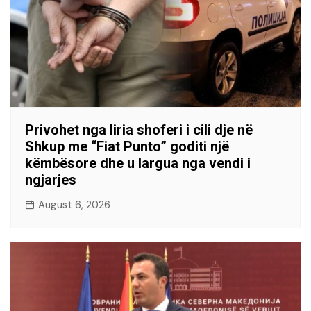
Privohet nga liria shoferi i cili dje në
Shkup me “Fiat Punto” goditi një
këmbësore dhe u largua nga vendi i
ngjarjes
August 6, 2026