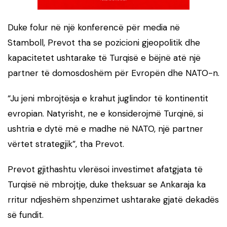
Duke folur në një konferencë për media në
Stamboll, Prevot tha se pozicioni gjeopolitik dhe
kapacitetet ushtarake të Turqisë e bëjnë atë një
partner të domosdoshëm për Evropën dhe NATO-n.
“Ju jeni mbrojtësja e krahut juglindor të kontinentit
evropian. Natyrisht, ne e konsiderojmë Turqinë, si
ushtria e dytë më e madhe në NATO, një partner
vërtet strategjik”, tha Prevot.
Prevot gjithashtu vlerësoi investimet afatgjata të
Turqisë në mbrojtje, duke theksuar se Ankaraja ka
rritur ndjeshëm shpenzimet ushtarake gjatë dekadës
së fundit.