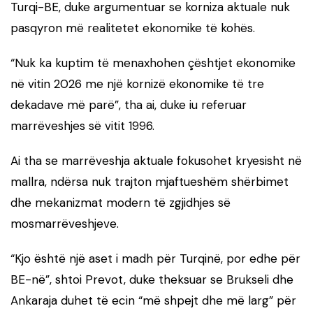
Turqi-BE, duke argumentuar se korniza aktuale nuk
pasqyron më realitetet ekonomike të kohës.
“Nuk ka kuptim të menaxhohen çështjet ekonomike
në vitin 2026 me një kornizë ekonomike të tre
dekadave më parë”, tha ai, duke iu referuar
marrëveshjes së vitit 1996.
Ai tha se marrëveshja aktuale fokusohet kryesisht në
mallra, ndërsa nuk trajton mjaftueshëm shërbimet
dhe mekanizmat modern të zgjidhjes së
mosmarrëveshjeve.
“Kjo është një aset i madh për Turqinë, por edhe për
BE-në”, shtoi Prevot, duke theksuar se Brukseli dhe
Ankaraja duhet të ecin “më shpejt dhe më larg” për