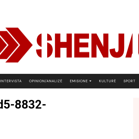
INTERVISTA
OPINION/ANALIZË
EMISIONE
KULTURË
SPORT
ARENA
d5-8832-
BOTA NE FOKUS
EKONOMIKS
EMISION DEBATIV
FJALA