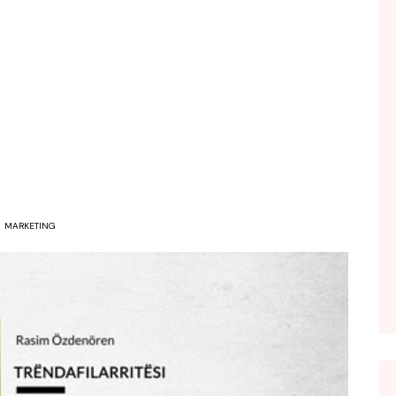
FOL POPULL
GJURMË
INTERVISTA EMISION
KONAKU
KU E KISHIM FJALEN
LIGJERATE FETARE
PARADITE ME NE
PIKËPAMJE
MARKETING
RECETA E DITES
RELAKS
RETRO JAVORE