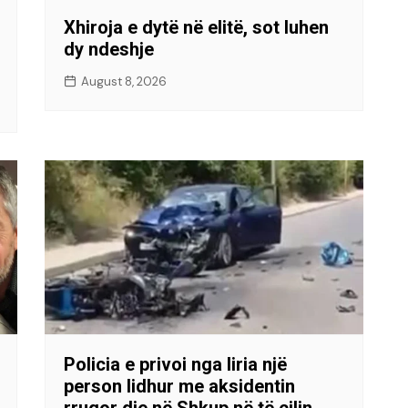
Xhiroja e dytë në elitë, sot luhen
dy ndeshje
August 8, 2026
Policia e privoi nga liria një
person lidhur me aksidentin
rrugor dje në Shkup në të cilin