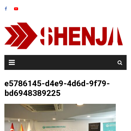
Skip
to
content
e5786145-d4e9-4d6d-9f79-
bd6948389225