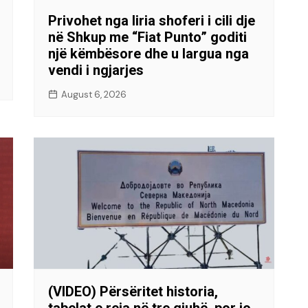
Privohet nga liria shoferi i cili dje
në Shkup me “Fiat Punto” goditi
një këmbësore dhe u largua nga
vendi i ngjarjes
August 6, 2026
(VIDEO) Përsëritet historia,
tabelat e reja në tre gjuhë, por jo