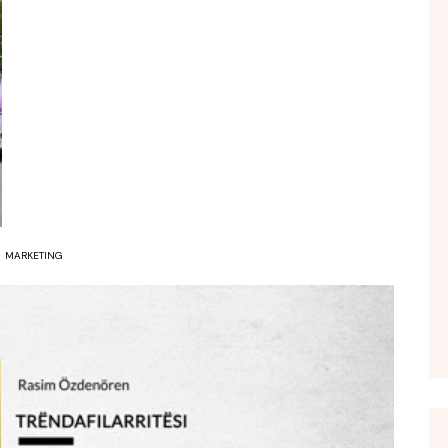
FOL POPULL
GJURMË
INTERVISTA EMISION
KONAKU
KU E KISHIM FJALEN
LIGJERATE FETARE
PARADITE ME NE
PIKËPAMJE
MARKETING
RECETA E DITES
RELAKS
RETRO JAVORE