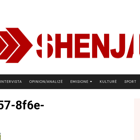
INTERVISTA
OPINION/ANALIZË
EMISIONE
KULTURË
SPORT
ARENA
57-8f6e-
BOTA NE FOKUS
EKONOMIKS
EMISION DEBATIV
FJALA