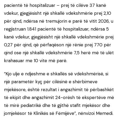
pacientë të hospitalizuar – prej të cilëve 37 kanë
vdekur, gjegjësisht një shkallë vdekshmërie prej 2,10
për qind, ndërsa në tremujorin e parë të vitit 2026, u
regjistruan 1.841 pacientë të hospitalizuar, ndërsa 5
kanë vdekur, gjegjësisht një shkallë vdekshmërie prej
0,27 për qind, që përfaqëson një rënie prej 770 për
qind ose një shkallë vdekshmërie 7,5 herë më të ulët
krahasuar me 10 vite më parë.
“Kjo ulje e ndjeshme e shkallës së vdekshmërisë, si
një parametër kyç për cilësinë e shërbimeve
mjekësore, është rezultat i angazhimit të përbashkët
të ekipit dhe angazhimit 24-orësh të ekspertëve më
të mirë pediatrikë dhe të gjithë stafit mjekësor dhe
jomjekësor të Klinikës së Fëmijëve”, nënvizoi Memedi.