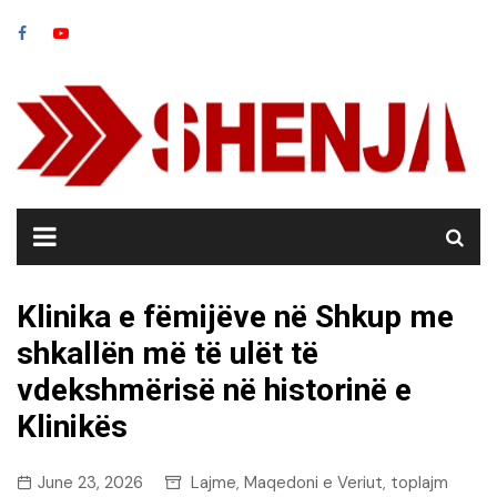
Skip
to
content
Klinika e fëmijëve në Shkup me
shkallën më të ulët të
vdekshmërisë në historinë e
Klinikës
June 23, 2026
Lajme
Maqedoni e Veriut
toplajm
,
,