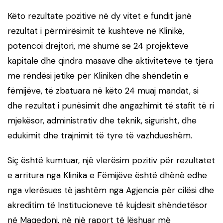
Këto rezultate pozitive në dy vitet e fundit janë
rezultat i përmirësimit të kushteve në Klinikë,
potencoi drejtori, më shumë se 24 projekteve
kapitale dhe qindra masave dhe aktiviteteve të tjera
me rëndësi jetike për Klinikën dhe shëndetin e
fëmijëve, të zbatuara në këto 24 muaj mandat, si
dhe rezultat i punësimit dhe angazhimit të stafit të ri
mjekësor, administrativ dhe teknik, sigurisht, dhe
edukimit dhe trajnimit të tyre të vazhdueshëm.
Siç është kumtuar, një vlerësim pozitiv për rezultatet
e arritura nga Klinika e Fëmijëve është dhënë edhe
nga vlerësues të jashtëm nga Agjencia për cilësi dhe
akreditim të Institucioneve të kujdesit shëndetësor
në Maqedoni, në një raport të lëshuar më