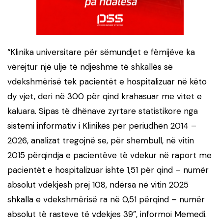
“Klinika universitare për sëmundjet e fëmijëve ka
vërejtur një ulje të ndjeshme të shkallës së
vdekshmërisë tek pacientët e hospitalizuar në këto
dy vjet, deri në 300 për qind krahasuar me vitet e
kaluara. Sipas të dhënave zyrtare statistikore nga
sistemi informativ i Klinikës për periudhën 2014 –
2026, analizat tregojnë se, për shembull, në vitin
2015 përqindja e pacientëve të vdekur në raport me
pacientët e hospitalizuar ishte 1,51 për qind – numër
absolut vdekjesh prej 108, ndërsa në vitin 2025
shkalla e vdekshmërisë ra në 0,51 përqind – numër
absolut të rasteve të vdekjes 39”, informoi Memedi.