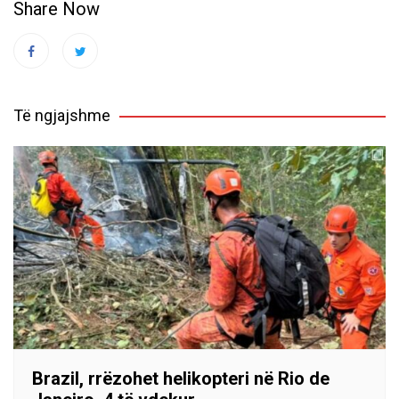
Share Now
Të ngjajshme
Brazil, rrëzohet helikopteri në Rio de