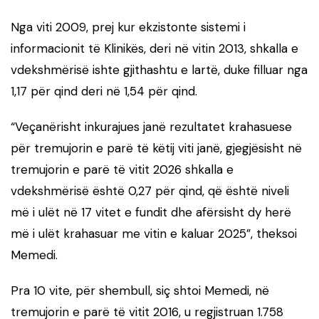
Nga viti 2009, prej kur ekzistonte sistemi i
informacionit të Klinikës, deri në vitin 2013, shkalla e
vdekshmërisë ishte gjithashtu e lartë, duke filluar nga
1,17 për qind deri në 1,54 për qind.
“Veçanërisht inkurajues janë rezultatet krahasuese
për tremujorin e parë të këtij viti janë, gjegjësisht në
tremujorin e parë të vitit 2026 shkalla e
vdekshmërisë është 0,27 për qind, që është niveli
më i ulët në 17 vitet e fundit dhe afërsisht dy herë
më i ulët krahasuar me vitin e kaluar 2025”, theksoi
Memedi.
Pra 10 vite, për shembull, siç shtoi Memedi, në
tremujorin e parë të vitit 2016, u regjistruan 1.758