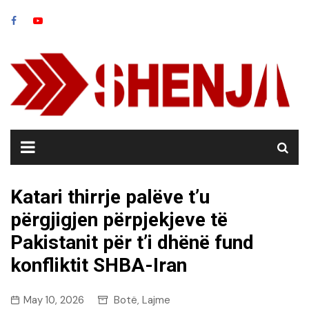
Skip
to
content
Katari thirrje palëve t’u
përgjigjen përpjekjeve të
Pakistanit për t’i dhënë fund
konfliktit SHBA-Iran
May 10, 2026
Botë
Lajme
,