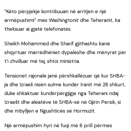
“Këto përpjekje kontribuuan në arritjen e një
armëpushimi” mes Washingtonit dhe Teheranit, ka
theksuar ai gjatë telefonatës.
Sheikh Mohammed dhe Sharif gjithashtu kanë
shqyrtuar marrëdhëniet dypalëshe dhe mënyrat për
t’i zhvilluar më tej, shtoi ministria.
Tensionet rajonale janë përshkallëzuar që kur SHBA-
ja dhe Izraeli nisën sulme kundër Iranit më 28 shkurt,
duke shkaktuar kundërpërgjigje nga Teherani ndaj
Izraelit dhe aleatëve të SHBA-së në Gjirin Persik, si
dhe mbylljen e Ngushticës së Hormuzit.
Një armëpushim hyri në fuqi më 8 prill përmes