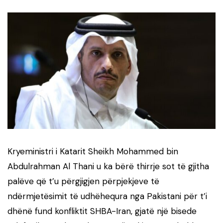
Kryeministri i Katarit Sheikh Mohammed bin
Abdulrahman Al Thani u ka bërë thirrje sot të gjitha
palëve që t’u përgjigjen përpjekjeve të
ndërmjetësimit të udhëhequra nga Pakistani për t’i
dhënë fund konfliktit SHBA-Iran, gjatë një bisede