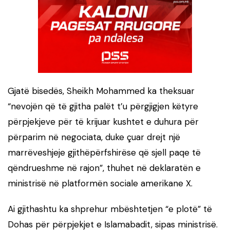
Gjatë bisedës, Sheikh Mohammed ka theksuar
“nevojën që të gjitha palët t’u përgjigjen këtyre
përpjekjeve për të krijuar kushtet e duhura për
përparim në negociata, duke çuar drejt një
marrëveshjeje gjithëpërfshirëse që sjell paqe të
qëndrueshme në rajon”, thuhet në deklaratën e
ministrisë në platformën sociale amerikane X.
Ai gjithashtu ka shprehur mbështetjen “e plotë” të
Dohas për përpjekjet e Islamabadit, sipas ministrisë.