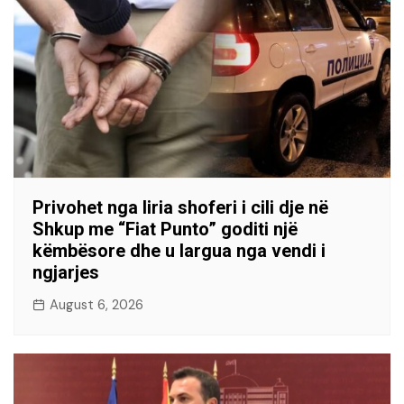
Privohet nga liria shoferi i cili dje në
Shkup me “Fiat Punto” goditi një
këmbësore dhe u largua nga vendi i
ngjarjes
August 6, 2026