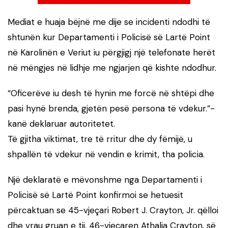
Mediat e huaja bëjnë me dije se incidenti ndodhi të
shtunën kur Departamenti i Policisë së Lartë Point
në Karolinën e Veriut iu përgjigj një telefonate herët
në mëngjes në lidhje me ngjarjen që kishte ndodhur.
“Oficerëve iu desh të hynin me forcë në shtëpi dhe
pasi hynë brenda, gjetën pesë persona të vdekur.”-
kanë deklaruar autoritetet.
Të gjitha viktimat, tre të rritur dhe dy fëmijë, u
shpallën të vdekur në vendin e krimit, tha policia.
Një deklaratë e mëvonshme nga Departamenti i
Policisë së Lartë Point konfirmoi se hetuesit
përcaktuan se 45-vjeçari Robert J. Crayton, Jr. qëlloi
dhe vrau gruan e tij, 46-vjeçaren Athalia Crayton, së