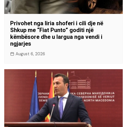
Privohet nga liria shoferi i cili dje në
Shkup me “Fiat Punto” goditi një
këmbësore dhe u largua nga vendi i
ngjarjes
August 6, 2026