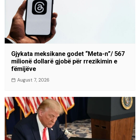
Gjykata meksikane godet “Meta-n”/ 567
milionë dollarë gjobë për rrezikimin e
fëmijëve
August 7, 2026