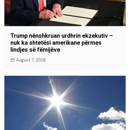
Trump nënshkruan urdhrin ekzekutiv –
nuk ka shtetësi amerikane përmes
lindjes së fëmijëve
August 7, 2026