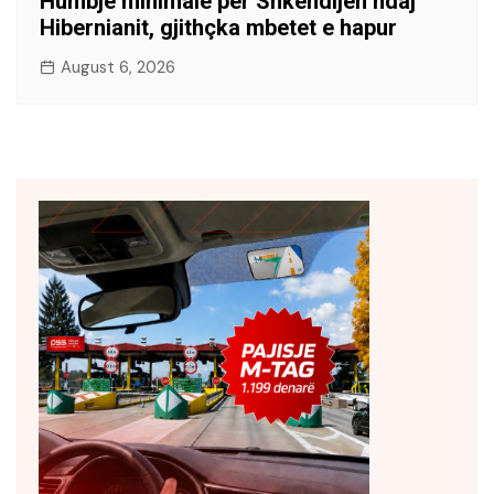
Humbje minimale për Shkëndijën ndaj
Hibernianit, gjithçka mbetet e hapur
August 6, 2026