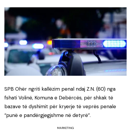
SPB Ohër ngriti kallëzim penal ndaj Z.N. (60) nga
fshati Volinë, Komuna e Debërcës, për shkak të
bazave të dyshimit për kryerje të veprës penale
“punë e pandërgjegjshme në detyrë”.
MARKETING