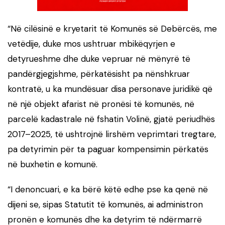
“Në cilësinë e kryetarit të Komunës së Debërcës, me
vetëdije, duke mos ushtruar mbikëqyrjen e
detyrueshme dhe duke vepruar në mënyrë të
pandërgjegjshme, përkatësisht pa nënshkruar
kontratë, u ka mundësuar disa personave juridikë që
në një objekt afarist në pronësi të komunës, në
parcelë kadastrale në fshatin Volinë, gjatë periudhës
2017–2025, të ushtrojnë lirshëm veprimtari tregtare,
pa detyrimin për ta paguar kompensimin përkatës
në buxhetin e komunë.
“I denoncuari, e ka bërë këtë edhe pse ka qenë në
dijeni se, sipas Statutit të komunës, ai administron
pronën e komunës dhe ka detyrim të ndërmarrë