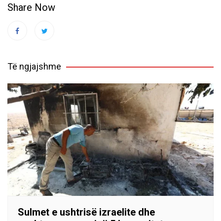
Share Now
Të ngjajshme
Sulmet e ushtrisë izraelite dhe