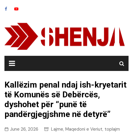
Skip
to
content
Kallëzim penal ndaj ish-kryetarit
të Komunës së Debërcës,
dyshohet për “punë të
pandërgjegjshme në detyrë”
June 26, 2026
Lajme
Maqedoni e Veriut
toplajm
,
,