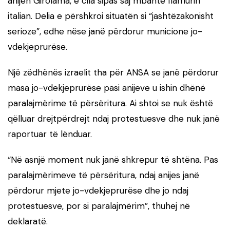
anijen Girolama, e cila sipas saj mbante flamurin
italian. Delia e përshkroi situatën si “jashtëzakonisht
serioze”, edhe nëse janë përdorur municione jo-
vdekjeprurëse.
Një zëdhënës izraelit tha për ANSA se janë përdorur
masa jo-vdekjeprurëse pasi anijeve u ishin dhënë
paralajmërime të përsëritura. Ai shtoi se nuk është
qëlluar drejtpërdrejt ndaj protestuesve dhe nuk janë
raportuar të lënduar.
“Në asnjë moment nuk janë shkrepur të shtëna. Pas
paralajmërimeve të përsëritura, ndaj anijes janë
përdorur mjete jo-vdekjeprurëse dhe jo ndaj
protestuesve, por si paralajmërim”, thuhej në
deklaratë.