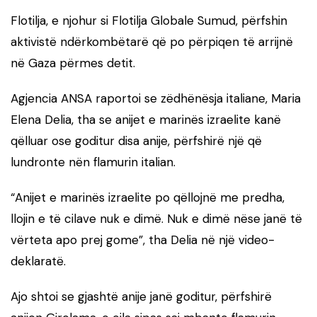
Flotilja, e njohur si Flotilja Globale Sumud, përfshin
aktivistë ndërkombëtarë që po përpiqen të arrijnë
në Gaza përmes detit.
Agjencia ANSA raportoi se zëdhënësja italiane, Maria
Elena Delia, tha se anijet e marinës izraelite kanë
qëlluar ose goditur disa anije, përfshirë një që
lundronte nën flamurin italian.
“Anijet e marinës izraelite po qëllojnë me predha,
llojin e të cilave nuk e dimë. Nuk e dimë nëse janë të
vërteta apo prej gome”, tha Delia në një video-
deklaratë.
Ajo shtoi se gjashtë anije janë goditur, përfshirë