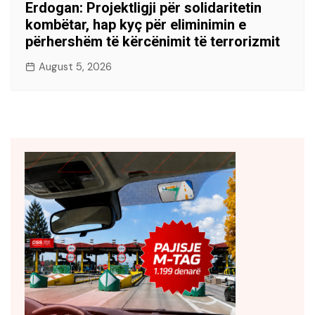
Erdogan: Projektligji për solidaritetin
kombëtar, hap kyç për eliminimin e
përhershëm të kërcënimit të terrorizmit
August 5, 2026