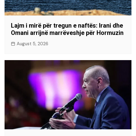
Lajm i mirë për tregun e naftës: Irani dhe
Omani arrijnë marrëveshje për Hormuzin
August 5, 2026