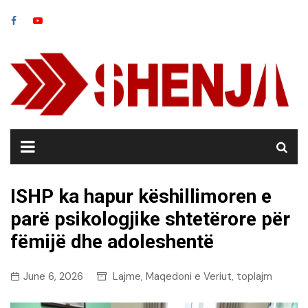
Skip
to
content
ISHP ka hapur këshillimoren e
parë psikologjike shtetërore për
fëmijë dhe adoleshentë
June 6, 2026
Lajme
Maqedoni e Veriut
toplajm
,
,