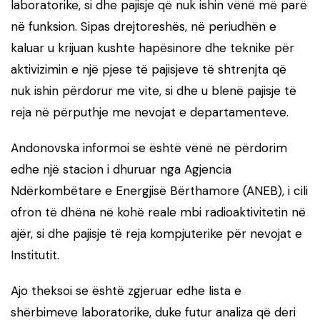
laboratorike, si dhe pajisje që nuk ishin vënë më parë
në funksion. Sipas drejtoreshës, në periudhën e
kaluar u krijuan kushte hapësinore dhe teknike për
aktivizimin e një pjese të pajisjeve të shtrenjta që
nuk ishin përdorur me vite, si dhe u blenë pajisje të
reja në përputhje me nevojat e departamenteve.
Andonovska informoi se është vënë në përdorim
edhe një stacion i dhuruar nga Agjencia
Ndërkombëtare e Energjisë Bërthamore (ANEB), i cili
ofron të dhëna në kohë reale mbi radioaktivitetin në
ajër, si dhe pajisje të reja kompjuterike për nevojat e
Institutit.
Ajo theksoi se është zgjeruar edhe lista e
shërbimeve laboratorike, duke futur analiza që deri