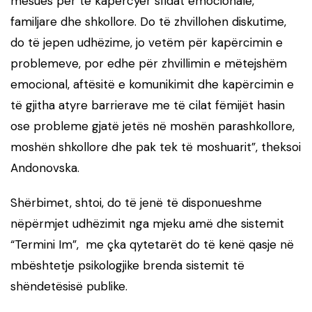
mësues për të kapërcyer sfidat emocionale,
familjare dhe shkollore. Do të zhvillohen diskutime,
do të jepen udhëzime, jo vetëm për kapërcimin e
problemeve, por edhe për zhvillimin e mëtejshëm
emocional, aftësitë e komunikimit dhe kapërcimin e
të gjitha atyre barrierave me të cilat fëmijët hasin
ose probleme gjatë jetës në moshën parashkollore,
moshën shkollore dhe pak tek të moshuarit”, theksoi
Andonovska.
Shërbimet, shtoi, do të jenë të disponueshme
nëpërmjet udhëzimit nga mjeku amë dhe sistemit
“Termini Im”, me çka qytetarët do të kenë qasje në
mbështetje psikologjike brenda sistemit të
shëndetësisë publike.