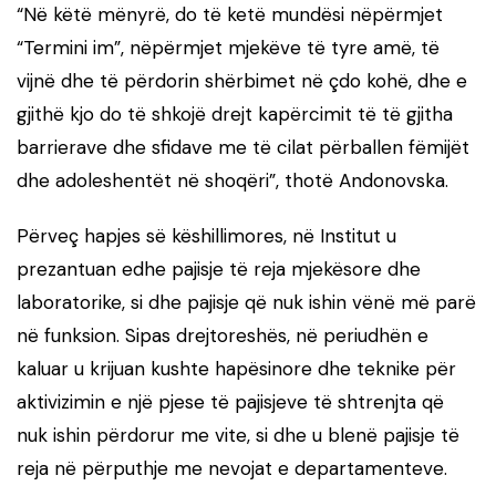
“Në këtë mënyrë, do të ketë mundësi nëpërmjet
“Termini im”, nëpërmjet mjekëve të tyre amë, të
vijnë dhe të përdorin shërbimet në çdo kohë, dhe e
gjithë kjo do të shkojë drejt kapërcimit të të gjitha
barrierave dhe sfidave me të cilat përballen fëmijët
dhe adoleshentët në shoqëri”, thotë Andonovska.
Përveç hapjes së këshillimores, në Institut u
prezantuan edhe pajisje të reja mjekësore dhe
laboratorike, si dhe pajisje që nuk ishin vënë më parë
në funksion. Sipas drejtoreshës, në periudhën e
kaluar u krijuan kushte hapësinore dhe teknike për
aktivizimin e një pjese të pajisjeve të shtrenjta që
nuk ishin përdorur me vite, si dhe u blenë pajisje të
reja në përputhje me nevojat e departamenteve.