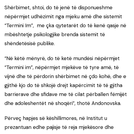
Shërbimet, shtoi, do të jenë të disponueshme
nëpërmjet udhëzimit nga mjeku amë dhe sistemit
“Termini Im”, me çka qytetarët do të kenë qasje në
mbështetje psikologjike brenda sistemit të
shëndetësisë publike.
“Në këtë mënyrë, do të ketë mundësi nëpërmjet
“Termini im”, nëpërmjet mjekëve të tyre amë, të
vijnë dhe të përdorin shërbimet në çdo kohë, dhe e
gjithë kjo do të shkojë drejt kapërcimit të të gjitha
barrierave dhe sfidave me të cilat përballen fëmijët
dhe adoleshentët në shoqëri”, thotë Andonovska.
Përveç hapjes së këshillimores, në Institut u
prezantuan edhe pajisje të reja mjekësore dhe