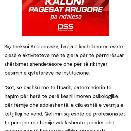
Siç theksoi Andonovska, hapja e këshillimores është
pjesë e aktiviteteve më të gjera për të përmirësuar
shërbimet shëndetësore dhe për të rikthyer
besimin e qytetarëve në institucione.
“Sot, së bashku me të ftuarit, patëm nderin të
hapim për herë të parë këshillimoren psikologjike
për fëmijë dhe adoleshentë, e cila është e vetmja e
këtij lloji në vend. Qëllimi i saj është që profesionistët
të punojnë me fëmijë, adoleshentë, prindër dhe