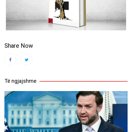
Share Now
Të ngjajshme