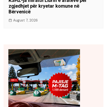
KSHZ-ja miratoi Librin e afateve për
zgjedhjet për kryetar komune në
Bërvenicë
August 7, 2026