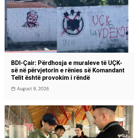
BDI-Çair: Përdhosja e muraleve të UÇK-
së në përvjetorin e rënies së Komandant
Telit është provokim i rëndë
August 8, 2026