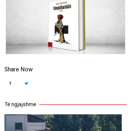
Share Now
Të ngjajshme