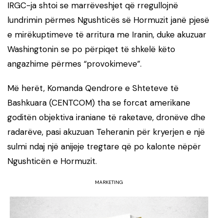
IRGC-ja shtoi se marrëveshjet që rregullojnë
lundrimin përmes Ngushticës së Hormuzit janë pjesë
e mirëkuptimeve të arritura me Iranin, duke akuzuar
Washingtonin se po përpiqet të shkelë këto
angazhime përmes “provokimeve”.
Më herët, Komanda Qendrore e Shteteve të
Bashkuara (CENTCOM) tha se forcat amerikane
goditën objektiva iraniane të raketave, dronëve dhe
radarëve, pasi akuzuan Teheranin për kryerjen e një
sulmi ndaj një anijeje tregtare që po kalonte nëpër
Ngushticën e Hormuzit.
MARKETING