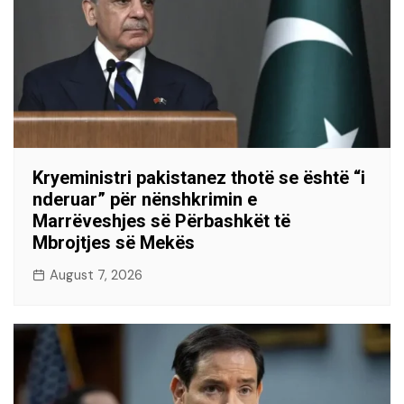
Kryeministri pakistanez thotë se është “i
nderuar” për nënshkrimin e
Marrëveshjes së Përbashkët të
Mbrojtjes së Mekës
August 7, 2026