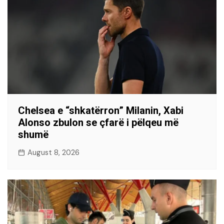
Chelsea e “shkatërron” Milanin, Xabi
Alonso zbulon se çfarë i pëlqeu më
shumë
August 8, 2026