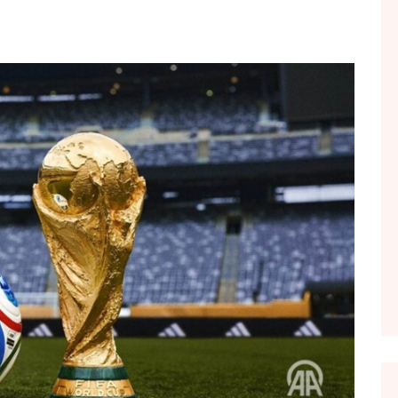
FOL POPULL
GJURMË
INTERVISTA EMISION
KONAKU
KU E KISHIM FJALEN
LIGJERATE FETARE
PARADITE ME NE
PIKËPAMJE
RECETA E DITES
RELAKS
RETRO JAVORE