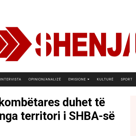
INTERVISTA
OPINION/ANALIZË
EMISIONE
KULTURË
SPORT
ARENA
e kombëtares duhet të
BOTA NE FOKUS
nga territori i SHBA-së
EKONOMIKS
EMISION DEBATIV
FJALA