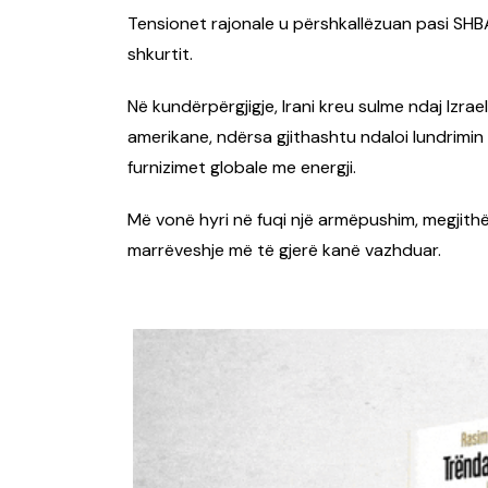
Tensionet rajonale u përshkallëzuan pasi SHBA-
shkurtit.
Në kundërpërgjigje, Irani kreu sulme ndaj Izra
amerikane, ndërsa gjithashtu ndaloi lundrimi
furnizimet globale me energji.
Më vonë hyri në fuqi një armëpushim, megjithës
marrëveshje më të gjerë kanë vazhduar.