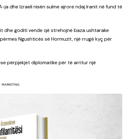
ja dhe Izraeli nisën sulme ajrore ndaj Iranit në fund të
elit dhe goditi vende që strehojnë baza ushtarake
n përmes Ngushticës së Hormuzit, një rrugë kyç për
e përpjekjet diplomatike për të arritur një
MARKETING