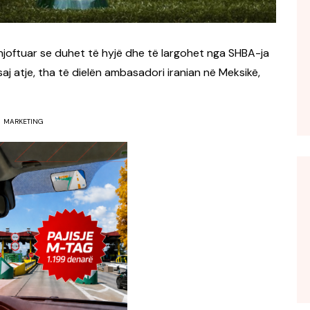
njoftuar se duhet të hyjë dhe të largohet nga SHBA-ja
saj atje, tha të dielën ambasadori iranian në Meksikë,
MARKETING