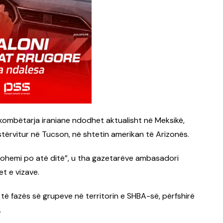
, kombëtarja iraniane ndodhet aktualisht në Meksikë,
stërvitur në Tucson, në shtetin amerikan të Arizonës.
ohemi po atë ditë”, u tha gazetarëve ambasadori
t e vizave.
e të fazës së grupeve në territorin e SHBA-së, përfshirë
.