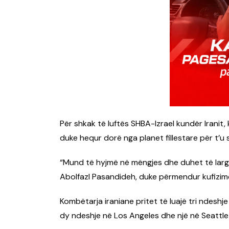
Për shkak të luftës SHBA-Izrael kundër Iranit
duke hequr dorë nga planet fillestare për t’u 
“Mund të hyjmë në mëngjes dhe duhet të larg
Abolfazl Pasandideh, duke përmendur kufizime
Kombëtarja iraniane pritet të luajë tri ndeshj
dy ndeshje në Los Angeles dhe një në Seattle