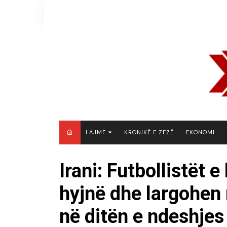
Skip
to
content
LAJME
KRONIKË E ZEZË
EKONOMI
MAQEDONI E VERIUT
Irani: Futbollistët 
KOSOVË
hyjnë dhe largohen 
SHQIPËRI
RAJON
në ditën e ndeshjes
BOTË