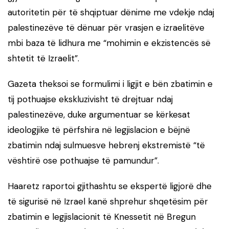
autoritetin për të shqiptuar dënime me vdekje ndaj
palestinezëve të dënuar për vrasjen e izraelitëve
mbi baza të lidhura me “mohimin e ekzistencës së
shtetit të Izraelit”.
Gazeta theksoi se formulimi i ligjit e bën zbatimin e
tij pothuajse ekskluzivisht të drejtuar ndaj
palestinezëve, duke argumentuar se kërkesat
ideologjike të përfshira në legjislacion e bëjnë
zbatimin ndaj sulmuesve hebrenj ekstremistë “të
vështirë ose pothuajse të pamundur”.
Haaretz raportoi gjithashtu se ekspertë ligjorë dhe
të sigurisë në Izrael kanë shprehur shqetësim për
zbatimin e legjislacionit të Knessetit në Bregun