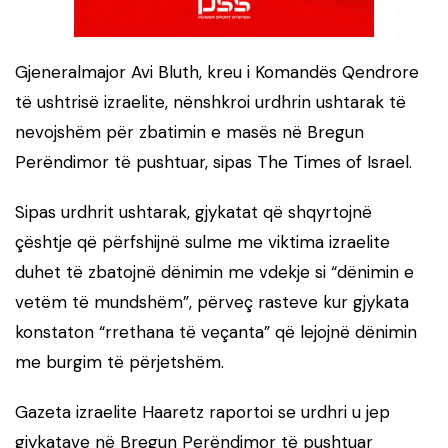
Gjeneralmajor Avi Bluth, kreu i Komandës Qendrore
të ushtrisë izraelite, nënshkroi urdhrin ushtarak të
nevojshëm për zbatimin e masës në Bregun
Perëndimor të pushtuar, sipas The Times of Israel.
Sipas urdhrit ushtarak, gjykatat që shqyrtojnë
çështje që përfshijnë sulme me viktima izraelite
duhet të zbatojnë dënimin me vdekje si “dënimin e
vetëm të mundshëm”, përveç rasteve kur gjykata
konstaton “rrethana të veçanta” që lejojnë dënimin
me burgim të përjetshëm.
Gazeta izraelite Haaretz raportoi se urdhri u jep
gjykatave në Bregun Perëndimor të pushtuar