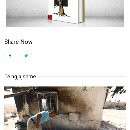
Share Now
Të ngjajshme