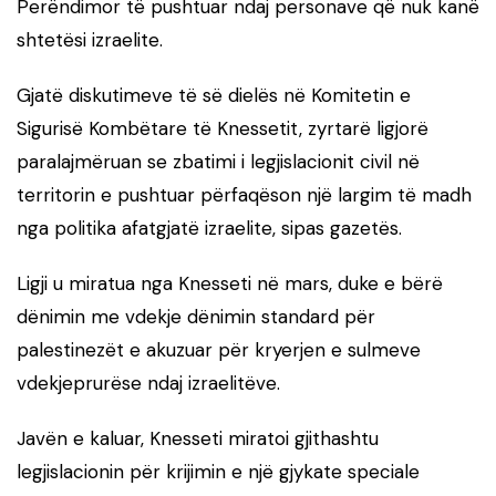
Perëndimor të pushtuar ndaj personave që nuk kanë
shtetësi izraelite.
Gjatë diskutimeve të së dielës në Komitetin e
Sigurisë Kombëtare të Knessetit, zyrtarë ligjorë
paralajmëruan se zbatimi i legjislacionit civil në
territorin e pushtuar përfaqëson një largim të madh
nga politika afatgjatë izraelite, sipas gazetës.
Ligji u miratua nga Knesseti në mars, duke e bërë
dënimin me vdekje dënimin standard për
palestinezët e akuzuar për kryerjen e sulmeve
vdekjeprurëse ndaj izraelitëve.
Javën e kaluar, Knesseti miratoi gjithashtu
legjislacionin për krijimin e një gjykate speciale