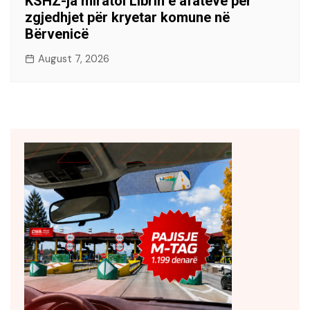
KSHZ-ja miratoi Librin e afateve për
zgjedhjet për kryetar komune në
Bërvenicë
August 7, 2026