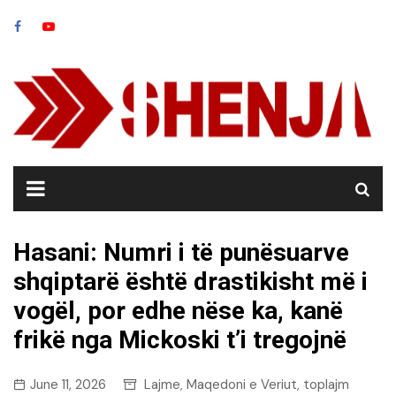
Skip
to
content
Hasani: Numri i të punësuarve
shqiptarë është drastikisht më i
vogël, por edhe nëse ka, kanë
frikë nga Mickoski t’i tregojnë
June 11, 2026
Lajme
Maqedoni e Veriut
toplajm
,
,