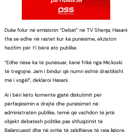
Duke folur në emisionin “Debat” në TV Shenja, Hasani
tha se edhe në rastet kur ka punësime, ekziston
hezitim për t’i bërë ato publike.
“Edhe nëse ka të punësuar, kanë frikë nga Mickoski
të tregojnë. Jam i bindur që numri është drastikisht
më i vogël”, deklaroi Hasani.
Ai i bëri këto komente gjatë diskutimit për
përfaqësimin e drejtë dhe punësimet në
administratën publike, temë që vazhdon të jetë
objekt debatesh politike pas shfuqizimit të
Balancuesit dhe në pritje të zgjidhjeve të reja ligjore.