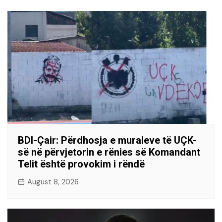
BDI-Çair: Përdhosja e muraleve të UÇK-
së në përvjetorin e rënies së Komandant
Telit është provokim i rëndë
August 8, 2026