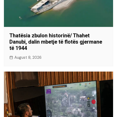
Thatësia zbulon historinë/ Thahet
Danubi, dalin mbetje të flotës gjermane
të 1944
August 8, 2026