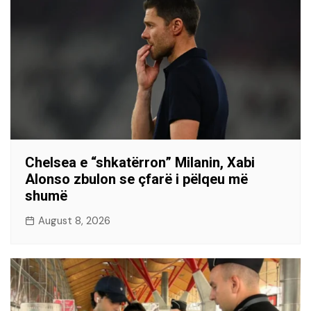
Chelsea e “shkatërron” Milanin, Xabi
Alonso zbulon se çfarë i pëlqeu më
shumë
August 8, 2026