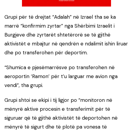
Grupi për të drejtat “Adalah” në Izrael tha se ka
marrë “konfirmim zyrtar” nga Shërbimi Izraelit i
Burgjeve dhe zyrtarët shtetërorë se të gjithë
aktivistët e mbajtur në qendrën e ndalimit ishin liruar
dhe po transferohen për deportim.
“Shumica e pjesëmarrësve po transferohen në
aeroportin ‘Ramon’ për t’u larguar me avion nga
vendi”, tha grupi.
Grupi shtoi se ekipi i tij ligjor po “monitoron në
mënyrë aktive procesin e transferimit për të
siguruar që të gjithë aktivistët të deportohen në
mënyrë të sigurt dhe të plotë pa vonesa të