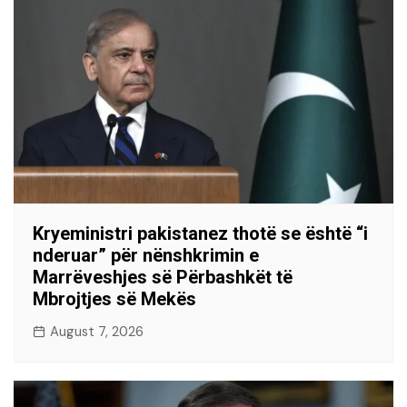
Kryeministri pakistanez thotë se është “i
nderuar” për nënshkrimin e
Marrëveshjes së Përbashkët të
Mbrojtjes së Mekës
August 7, 2026