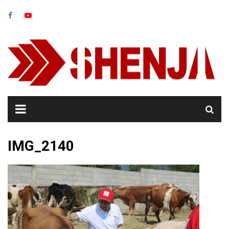
Skip
to
content
IMG_2140