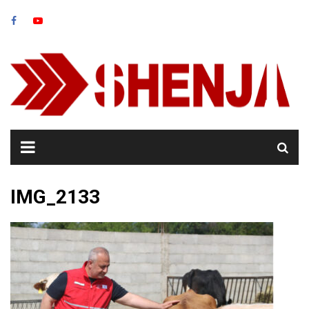
Skip
to
content
IMG_2133