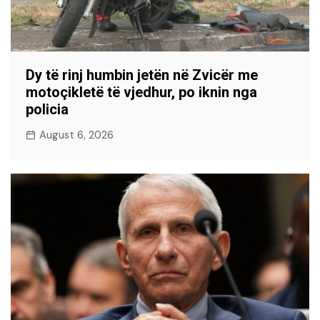
Dy të rinj humbin jetën në Zvicër me
motoçikletë të vjedhur, po iknin nga
policia
August 6, 2026