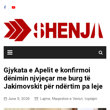
Skip
to
content
Gjykata e Apelit e konfirmoi
dënimin njvjeçar me burg të
Jakimovskit për ndërtim pa leje
June 9, 2026
Lajme
Maqedoni e Veriut
toplajm
,
,