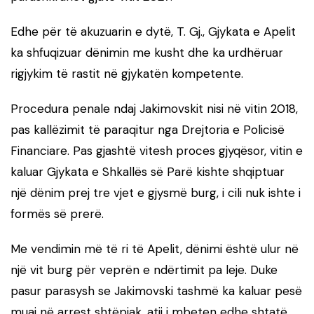
Edhe për të akuzuarin e dytë, T. Gj., Gjykata e Apelit
ka shfuqizuar dënimin me kusht dhe ka urdhëruar
rigjykim të rastit në gjykatën kompetente.
Procedura penale ndaj Jakimovskit nisi në vitin 2018,
pas kallëzimit të paraqitur nga
Drejtoria e Policisë
Financiare
. Pas gjashtë vitesh proces gjyqësor, vitin e
kaluar Gjykata e Shkallës së Parë kishte shqiptuar
një dënim prej tre vjet e gjysmë burg, i cili nuk ishte i
formës së prerë.
Me vendimin më të ri të Apelit, dënimi është ulur në
një vit burg për veprën e ndërtimit pa leje. Duke
pasur parasysh se Jakimovski tashmë ka kaluar pesë
muaj në arrest shtëpiak, atij i mbeten edhe shtatë