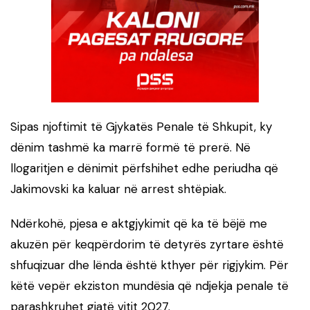
Sipas njoftimit të Gjykatës Penale të Shkupit, ky
dënim tashmë ka marrë formë të prerë. Në
llogaritjen e dënimit përfshihet edhe periudha që
Jakimovski ka kaluar në arrest shtëpiak.
Ndërkohë, pjesa e aktgjykimit që ka të bëjë me
akuzën për keqpërdorim të detyrës zyrtare është
shfuqizuar dhe lënda është kthyer për rigjykim. Për
këtë vepër ekziston mundësia që ndjekja penale të
parashkruhet gjatë vitit 2027.