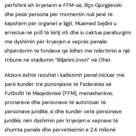
përfshirë ish kryetarin e FFM-së, Illço Gjorgjievski
dhe pesë persona për momentin nuk janë të
kapshëm për organet e ligjit. Muamed Sejdini u
arrestua në prill të këtij viti dhe iu caktua paraburgim
me dyshimin për kryerjen e veprës penale;
shpërdorim të fondeve që lidhet me ndërtimin e një
tribune në stadiumin “Biljanini izvori” në Ohër.
Aksioni është rezultat i kallëzimit penal iniciuar më
parë kundër tre punonjësve të Federatës së
Futbollit të Maqedonisë (FFM), menaxherëve,
pronarëve dhe personave të autorizuar të
personave juridikë, si dhe kundër vetë personave
juridikë, nën dyshimin për kryerjen e veprave të
shumta penale dhe përvetësimin e 2.4 milionë