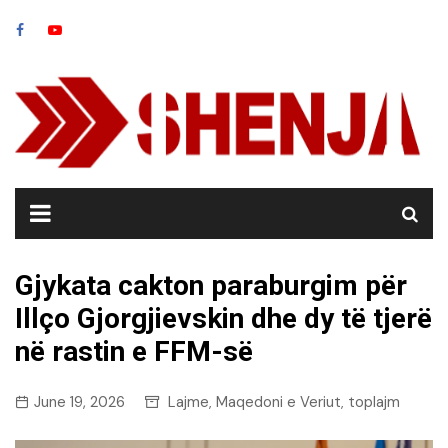
Skip
to
content
Gjykata cakton paraburgim për
Illço Gjorgjievskin dhe dy të tjerë
në rastin e FFM-së
June 19, 2026
Lajme
Maqedoni e Veriut
toplajm
,
,