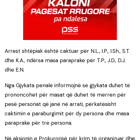
Arrest shtëpiak është caktuar për N.L., I.P., I.Sh., S.T.
dhe K.A., ndërsa masa paraprake për T.P., J.D., D.J.
dhe E.N.
Nga Gjykata penale informojnë se gjykata duhet të
prononcohet për masat që duhet të merren për
pesë personat që janë në arrati, përkatësisht
caktimin e paraburgimit për dy persona dhe masa
paraprake për tre persona.
Në aksionin e Prokurorisë për krim të organizuar dhe