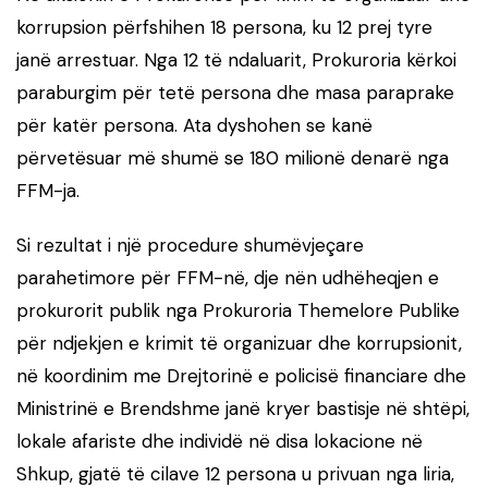
korrupsion përfshihen 18 persona, ku 12 prej tyre
janë arrestuar. Nga 12 të ndaluarit, Prokuroria kërkoi
paraburgim për tetë persona dhe masa paraprake
për katër persona. Ata dyshohen se kanë
përvetësuar më shumë se 180 milionë denarë nga
FFM-ja.
Si rezultat i një procedure shumëvjeçare
parahetimore për FFM-në, dje nën udhëheqjen e
prokurorit publik nga Prokuroria Themelore Publike
për ndjekjen e krimit të organizuar dhe korrupsionit,
në koordinim me Drejtorinë e policisë financiare dhe
Ministrinë e Brendshme janë kryer bastisje në shtëpi,
lokale afariste dhe individë në disa lokacione në
Shkup, gjatë të cilave 12 persona u privuan nga liria,