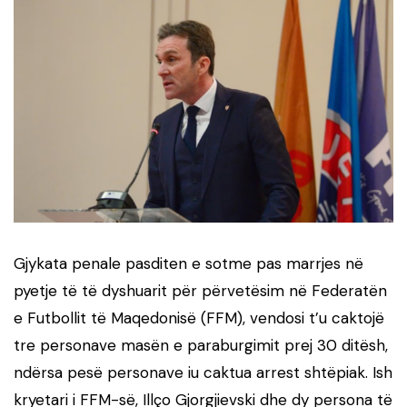
Gjykata penale pasditen e sotme pas marrjes në
pyetje të të dyshuarit për përvetësim në Federatën
e Futbollit të Maqedonisë (FFM), vendosi t’u caktojë
tre personave masën e paraburgimit prej 30 ditësh,
ndërsa pesë personave iu caktua arrest shtëpiak. Ish
kryetari i FFM-së, Illço Gjorgjievski dhe dy persona të