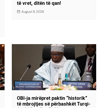
të vret, ditën të qan!
August 8, 2026
OBI-ja mirëpret paktin “historik”
të mbrojtjes së përbashkët Turqi-