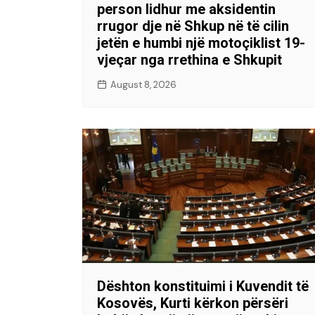
person lidhur me aksidentin
rrugor dje në Shkup në të cilin
jetën e humbi një motoçiklist 19-
vjeçar nga rrethina e Shkupit
August 8, 2026
Dështon konstituimi i Kuvendit të
Kosovës, Kurti kërkon përsëri