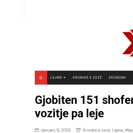
Skip
to
content
LAJME
KRONIKË E ZEZË
EKONOMI
MAQEDONI E VERIUT
Gjobiten 151 shofe
KOSOVË
vozitje pa leje
SHQIPËRI
RAJON
BOTË
,
,
January 12, 2023
Kronikë e zezë
Lajme
Maq