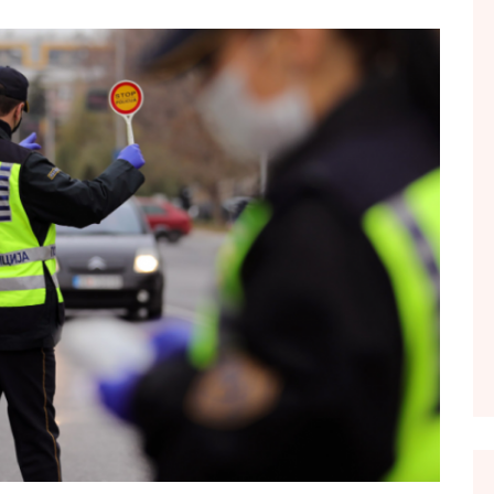
FOL POPULL
GJURMË
INTERVISTA EMISION
KONAKU
KU E KISHIM FJALEN
LIGJERATE FETARE
PARADITE ME NE
PIKËPAMJE
RECETA E DITES
RELAKS
RETRO JAVORE