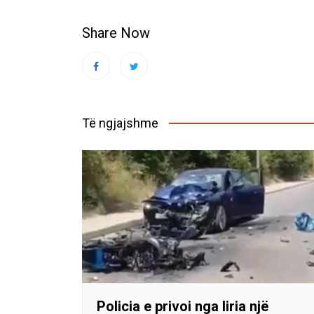
Share Now
Të ngjajshme
Policia e privoi nga liria një