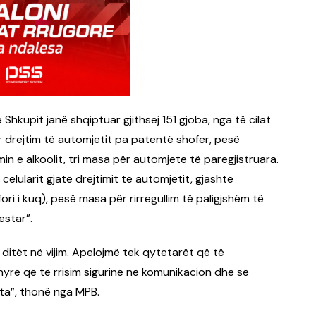
 Shkupit janë shqiptuar gjithsej 151 gjoba, nga të cilat
ër drejtim të automjetit pa patentë shofer, pesë
in e alkoolit, tri masa për automjete të paregjistruara.
lularit gjatë drejtimit të automjetit, gjashtë
ori i kuq), pesë masa për rirregullim të paligjshëm të
estar”.
 ditët në vijim. Apelojmë tek qytetarët që të
yrë që të rrisim sigurinë në komunikacion dhe së
ta”, thonë nga MPB.