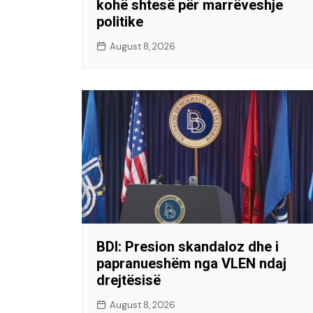
kohë shtesë për marrëveshje
politike
August 8, 2026
BDI: Presion skandaloz dhe i
papranueshëm nga VLEN ndaj
drejtësisë
August 8, 2026