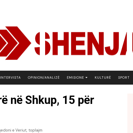
INTERVISTA
OPINION/ANALIZË
EMISIONE
KULTURË
SPORT
ARENA
rë në Shkup, 15 për
BOTA NE FOKUS
EKONOMIKS
EMISION DEBATIV
FJALA
,
edoni e Veriut
toplajm