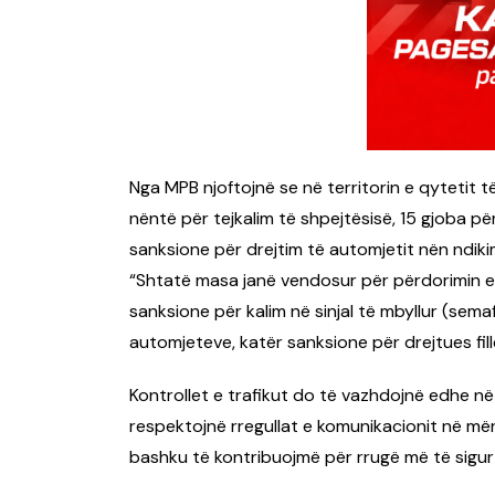
Nga MPB njoftojnë se në territorin e qytetit të
nëntë për tejkalim të shpejtësisë, 15 gjoba p
sanksione për drejtim të automjetit nën ndikim
“Shtatë masa janë vendosur për përdorimin e ce
sanksione për kalim në sinjal të mbyllur (semaf
automjeteve, katër sanksione për drejtues fill
Kontrollet e trafikut do të vazhdojnë edhe në
respektojnë rregullat e komunikacionit në mën
bashku të kontribuojmë për rrugë më të sigur