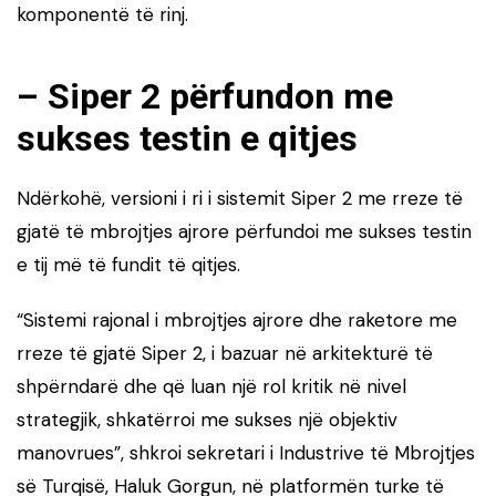
komponentë të rinj.
– Siper 2 përfundon me
sukses testin e qitjes
Ndërkohë, versioni i ri i sistemit Siper 2 me rreze të
gjatë të mbrojtjes ajrore përfundoi me sukses testin
e tij më të fundit të qitjes.
“Sistemi rajonal i mbrojtjes ajrore dhe raketore me
rreze të gjatë Siper 2, i bazuar në arkitekturë të
shpërndarë dhe që luan një rol kritik në nivel
strategjik, shkatërroi me sukses një objektiv
manovrues”, shkroi sekretari i Industrive të Mbrojtjes
së Turqisë, Haluk Gorgun, në platformën turke të