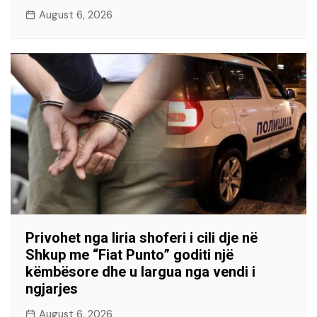
August 6, 2026
Privohet nga liria shoferi i cili dje në
Shkup me “Fiat Punto” goditi një
këmbësore dhe u largua nga vendi i
ngjarjes
August 6, 2026