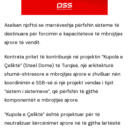
Aselsan njoftoi se marrëveshja përfshin sisteme të
destinuara për forcimin e kapaciteteve të mbrojtjes
ajrore të vendit.
Kontrata pritet të kontribuojë në projektin “Kupola e
Çeliktë” (Steel Dome) të Turqisë, një arkitekturë
shumë-shtresore e mbrojtjes ajrore e zhvilluar nën
koordinimin e SSB-së si një projekt vendas i tipit
“sistem i sistemeve”, që përfshin të gjithë
komponentët e mbrojtjes ajrore.
“Kupola e Çeliktë” është projektuar për të
neutralizuar kërcënimet ajrore në të gjitha lartësitë