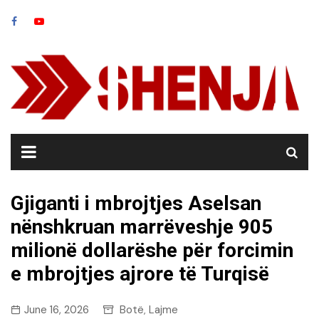
Skip
to
content
Gjiganti i mbrojtjes Aselsan
nënshkruan marrëveshje 905
milionë dollarëshe për forcimin
e mbrojtjes ajrore të Turqisë
June 16, 2026
Botë
Lajme
,