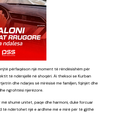
e shenjtë përfaqëson një moment të rëndësishëm për
ektit të ndërsjellë në shoqëri. Ai theksoi se Kurban
-tjetrin dhe ndarjes së mirësisë me familjen, fqinjët dhe
dhe ngrohtësi njerëzore.
 për më shumë unitet, paqe dhe harmoni, duke forcuar
të ndërtohet një e ardhme më e mirë për të gjithë