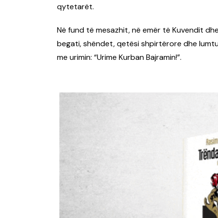
qytetarët.
Në fund të mesazhit, në emër të Kuvendit dhe n
begati, shëndet, qetësi shpirtërore dhe lumtu
me urimin: “Urime Kurban Bajramin!”.