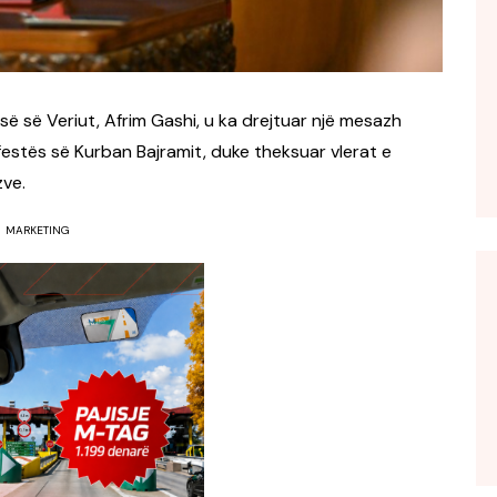
së së Veriut,
Afrim Gashi
, u ka drejtuar një mesazh
 festës së Kurban Bajramit, duke theksuar vlerat e
zve.
MARKETING