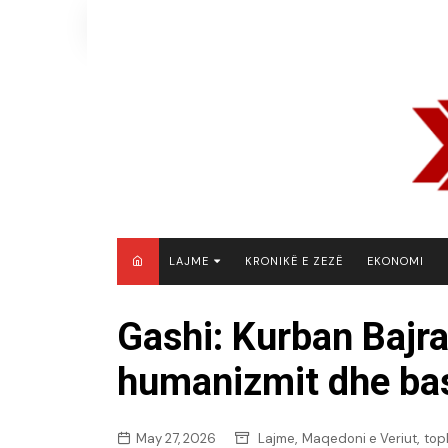
Skip
to
content
LAJME
KRONIKË E ZEZË
EKONOMI
MAQEDONI E VERIUT
Gashi: Kurban Bajra
KOSOVË
humanizmit dhe ba
SHQIPËRI
RAJON
BOTË
,
,
May 27, 2026
Lajme
Maqedoni e Veriut
top