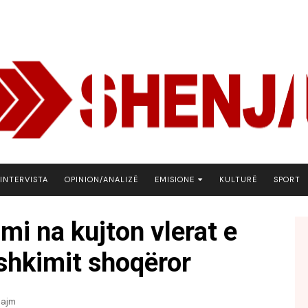
INTERVISTA
OPINION/ANALIZË
EMISIONE
KULTURË
SPORT
ARENA
mi na kujton vlerat e
BOTA NE FOKUS
shkimit shoqëror
EKONOMIKS
EMISION DEBATIV
FJALA
lajm