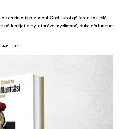
ë emrin e tij personal, Gashi uroi që festa të sjellë
ri në familjet e qytetarëve myslimanë, duke përfunduar
MARKETING