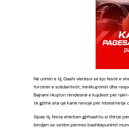
Në urimin e tij, Gashi vlerësoi se kjo festë 
forcimin e solidaritetit, mirëkuptimit dhe resp
Bajrami rikujton rëndësinë e kujdesit për njëri
të gjithë ata që kanë nevojë për mbështetje 
Sipas tij, festa shërben gjithashtu si thirrje
bindjen se vetëm përmes bashkëpunimit mund 