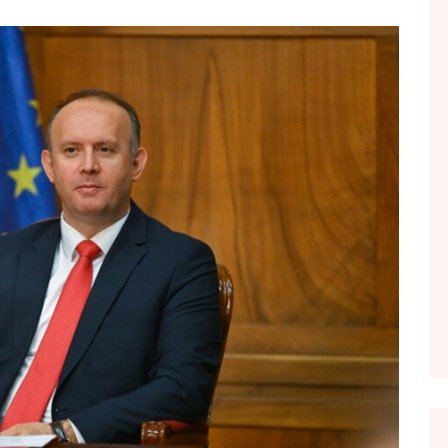
FOL POPULL
GJURMË
INTERVISTA EMISION
KONAKU
KU E KISHIM FJALEN
LIGJERATE FETARE
PARADITE ME NE
PIKËPAMJE
RECETA E DITES
RELAKS
RETRO JAVORE