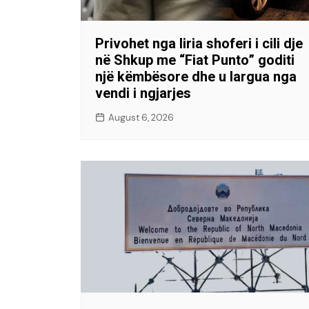
Privohet nga liria shoferi i cili dje
në Shkup me “Fiat Punto” goditi
një këmbësore dhe u largua nga
vendi i ngjarjes
August 6, 2026