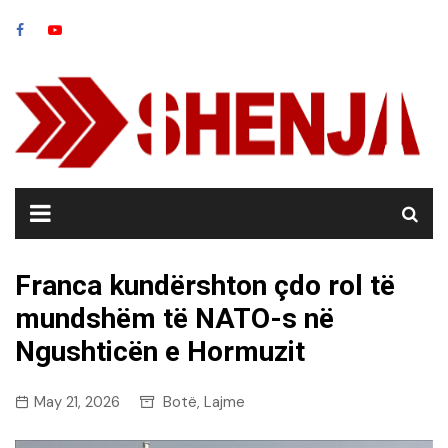
Skip
to
content
Franca kundërshton çdo rol të
mundshëm të NATO-s në
Ngushticën e Hormuzit
May 21, 2026
Botë
Lajme
,