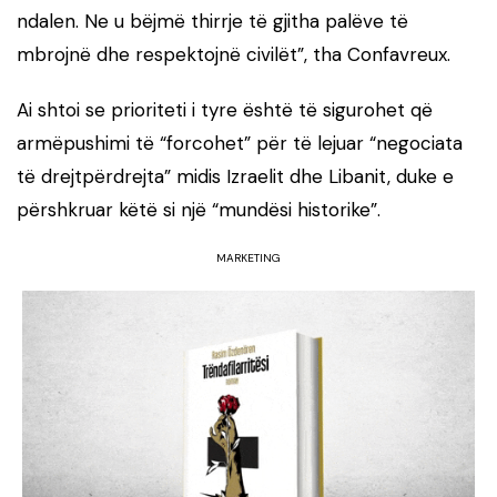
ndalen. Ne u bëjmë thirrje të gjitha palëve të
mbrojnë dhe respektojnë civilët”, tha Confavreux.
Ai shtoi se prioriteti i tyre është të sigurohet që
armëpushimi të “forcohet” për të lejuar “negociata
të drejtpërdrejta” midis Izraelit dhe Libanit, duke e
përshkruar këtë si një “mundësi historike”.
MARKETING