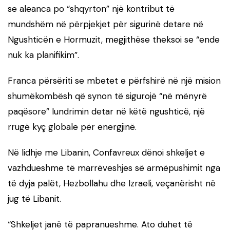
se aleanca po “shqyrton” një kontribut të
mundshëm në përpjekjet për sigurinë detare në
Ngushticën e Hormuzit, megjithëse theksoi se “ende
nuk ka planifikim”.
Franca përsëriti se mbetet e përfshirë në një mision
shumëkombësh që synon të sigurojë “në mënyrë
paqësore” lundrimin detar në këtë ngushticë, një
rrugë kyç globale për energjinë.
Në lidhje me Libanin, Confavreux dënoi shkeljet e
vazhdueshme të marrëveshjes së armëpushimit nga
të dyja palët, Hezbollahu dhe Izraeli, veçanërisht në
jug të Libanit.
“Shkeljet janë të papranueshme. Ato duhet të