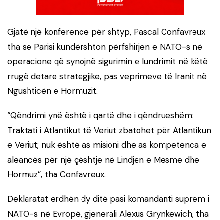
Gjatë një konference për shtyp, Pascal Confavreux
tha se Parisi kundërshton përfshirjen e NATO-s në
operacione që synojnë sigurimin e lundrimit në këtë
rrugë detare strategjike, pas veprimeve të Iranit në
Ngushticën e Hormuzit.
“Qëndrimi ynë është i qartë dhe i qëndrueshëm:
Traktati i Atlantikut të Veriut zbatohet për Atlantikun
e Veriut; nuk është as misioni dhe as kompetenca e
aleancës për një çështje në Lindjen e Mesme dhe
Hormuz”, tha Confavreux.
Deklaratat erdhën dy ditë pasi komandanti suprem i
NATO-s në Evropë, gjenerali Alexus Grynkewich, tha