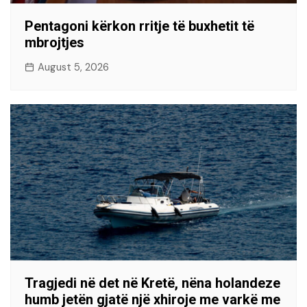
Pentagoni kërkon rritje të buxhetit të
mbrojtjes
August 5, 2026
Tragjedi në det në Kretë, nëna holandeze
humb jetën gjatë një xhiroje me varkë me