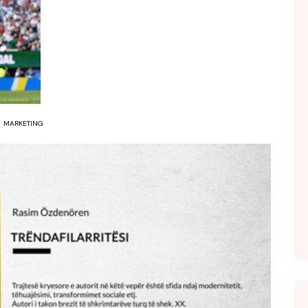
FOL POPULL
GJURMË
INTERVISTA EMISION
KONAKU
KU E KISHIM FJALEN
MARKETING
LIGJERATE FETARE
PARADITE ME NE
PIKËPAMJE
RECETA E DITES
RELAKS
RETRO JAVORE