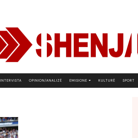
INTERVISTA
OPINION/ANALIZË
EMISIONE
KULTURË
SPORT
ARENA
BOTA NE FOKUS
EKONOMIKS
EMISION DEBATIV
FJALA