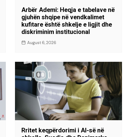
Arbër Ademi: Heqja e tabelave në
gjuhën shqipe në vendkalimet
kufitare është shkelje e ligjit dhe
diskriminim institucional
August 6, 2026
Rritet keqpërdorimi i AI-së në