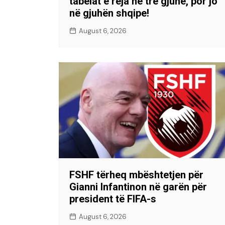
tabelat e reja në tre gjuhë, por jo
në gjuhën shqipe!
August 6, 2026
FSHF tërheq mbështetjen për
Gianni Infantinon në garën për
president të FIFA-s
August 6, 2026