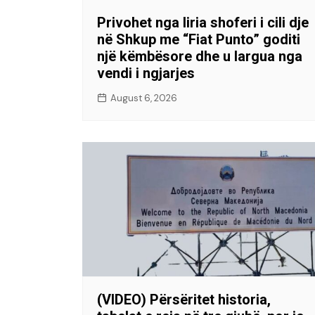
Privohet nga liria shoferi i cili dje
në Shkup me “Fiat Punto” goditi
një këmbësore dhe u largua nga
vendi i ngjarjes
August 6, 2026
(VIDEO) Përsëritet historia,