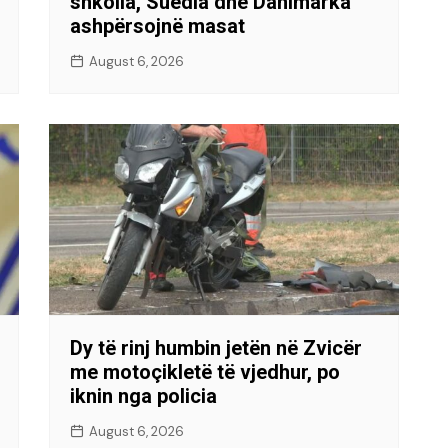
shkolla, Suedia dhe Danimarka
ashpërsojnë masat
August 6, 2026
Dy të rinj humbin jetën në Zvicër
me motoçikletë të vjedhur, po
iknin nga policia
August 6, 2026