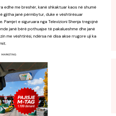
ara edhe me breshër, kanë shkaktuar kaos në shumë
të gjitha janë përmbytur, duke e vështirësuar
. Pamjet e siguruara nga Televizioni Shenja tregojnë
 vende janë bërë pothuajse të pakalueshme dhe janë
zin me vështirësi, ndërsa në disa akse rrugore uji ka
mit.
MARKETING