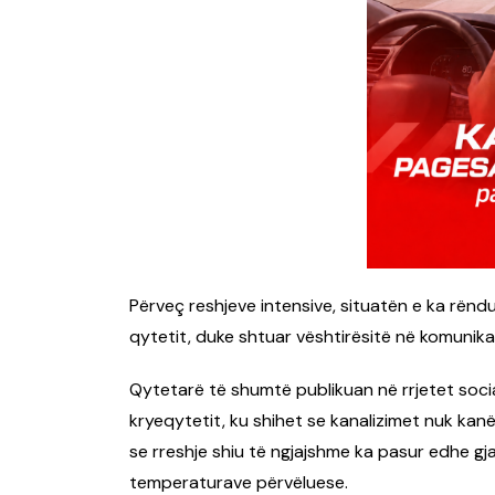
Përveç reshjeve intensive, situatën e ka rëndua
qytetit, duke shtuar vështirësitë në komunik
Qytetarë të shumtë publikuan në rrjetet soci
kryeqytetit, ku shihet se kanalizimet nuk kanë
se rreshje shiu të ngjajshme ka pasur edhe gj
temperaturave përvëluese.