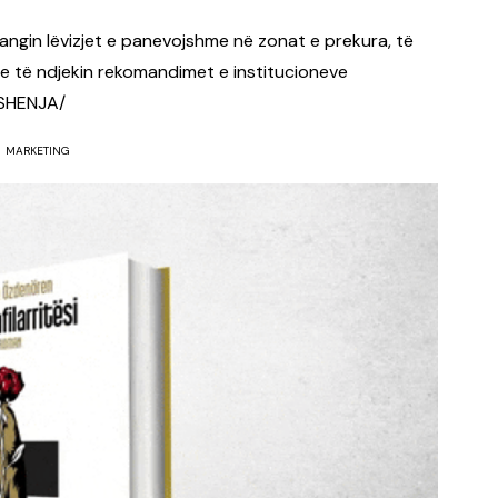
angin lëvizjet e panevojshme në zonat e prekura, të
he të ndjekin rekomandimet e institucioneve
/SHENJA/
MARKETING