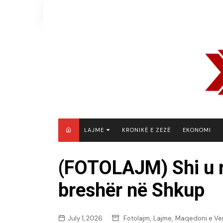
Skip
to
content
LAJME
KRONIKË E ZEZË
EKONOMI
MAQEDONI E VERIUT
(FOTOLAJM) Shi u
KOSOVË
breshër në Shkup
SHQIPËRI
RAJON
BOTË
,
,
July 1, 2026
Fotolajm
Lajme
Maqedoni e Ver