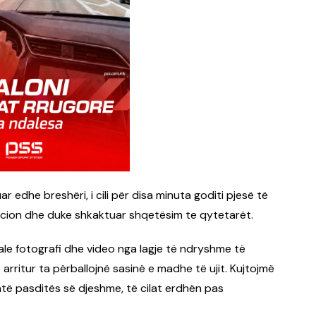
r edhe breshëri, i cili për disa minuta goditi pjesë të
acion dhe duke shkaktuar shqetësim te qytetarët.
ale fotografi dhe video nga lagje të ndryshme të
 arritur ta përballojnë sasinë e madhe të ujit. Kujtojmë
atë pasditës së djeshme, të cilat erdhën pas