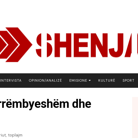
INTERVISTA
OPINION/ANALIZË
EMISIONE
KULTURË
SPORT
ARENA
 rrëmbyeshëm dhe
BOTA NE FOKUS
EKONOMIKS
EMISION DEBATIV
FJALA
,
iut
toplajm