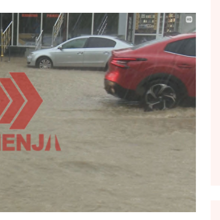
FOL POPULL
GJURMË
INTERVISTA EMISION
KONAKU
KU E KISHIM FJALEN
LIGJERATE FETARE
PARADITE ME NE
PIKËPAMJE
RECETA E DITES
RELAKS
RETRO JAVORE