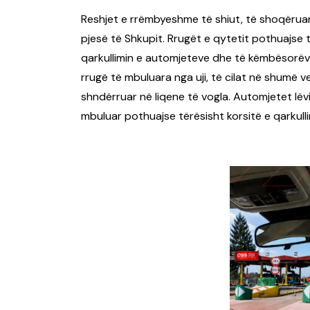
Reshjet e rrëmbyeshme të shiut, të shoqëru
pjesë të Shkupit. Rrugët e qytetit pothuajse 
qarkullimin e automjeteve dhe të këmbësorëve
rrugë të mbuluara nga uji, të cilat në shumë
shndërruar në liqene të vogla. Automjetet lëvi
mbuluar pothuajse tërësisht korsitë e qarkulli