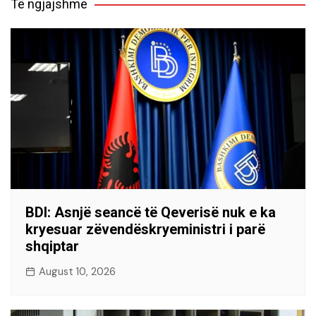
Të ngjajshme
BDI: Asnjë seancë të Qeverisë nuk e ka
kryesuar zëvendëskryeministri i parë
shqiptar
August 10, 2026