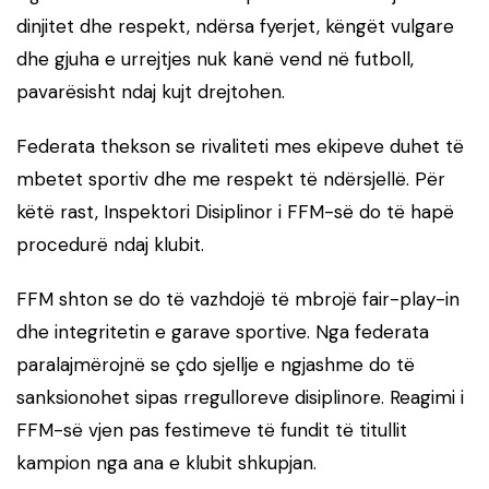
dinjitet dhe respekt, ndërsa fyerjet, këngët vulgare
dhe gjuha e urrejtjes nuk kanë vend në futboll,
pavarësisht ndaj kujt drejtohen.
Federata thekson se rivaliteti mes ekipeve duhet të
mbetet sportiv dhe me respekt të ndërsjellë. Për
këtë rast, Inspektori Disiplinor i FFM-së do të hapë
procedurë ndaj klubit.
FFM shton se do të vazhdojë të mbrojë fair-play-in
dhe integritetin e garave sportive. Nga federata
paralajmërojnë se çdo sjellje e ngjashme do të
sanksionohet sipas rregulloreve disiplinore. Reagimi i
FFM-së vjen pas festimeve të fundit të titullit
kampion nga ana e klubit shkupjan.