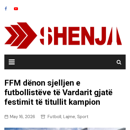
Skip
to
content
FFM dënon sjelljen e
futbollistëve të Vardarit gjatë
festimit të titullit kampion
May 16, 2026
Futboll
Lajme
Sport
,
,