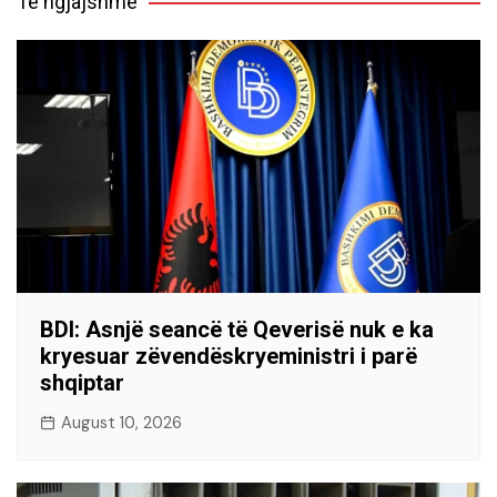
Të ngjajshme
BDI: Asnjë seancë të Qeverisë nuk e ka
kryesuar zëvendëskryeministri i parë
shqiptar
August 10, 2026