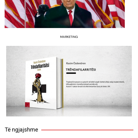
MARKETING
Të ngjajshme