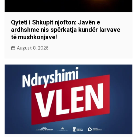
Qyteti i Shkupit njofton: Javën e
ardhshme nis spërkatja kundër larvave
të mushkonjave!
August 8, 2026