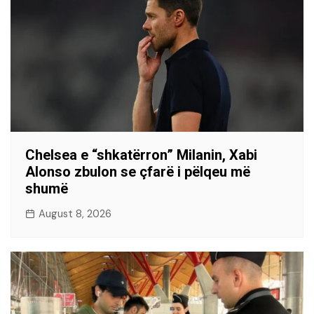
Chelsea e “shkatërron” Milanin, Xabi
Alonso zbulon se çfarë i pëlqeu më
shumë
August 8, 2026