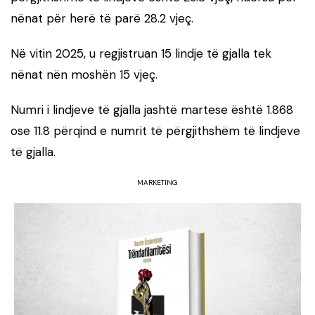
nënat për herë të parë 28.2 vjeç.
Në vitin 2025, u regjistruan 15 lindje të gjalla tek
nënat nën moshën 15 vjeç.
Numri i lindjeve të gjalla jashtë martese është 1.868
ose 11.8 përqind e numrit të përgjithshëm të lindjeve
të gjalla.
MARKETING