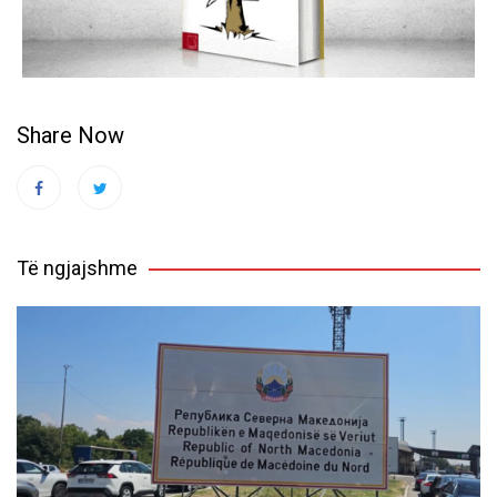
Share Now
Të ngjajshme