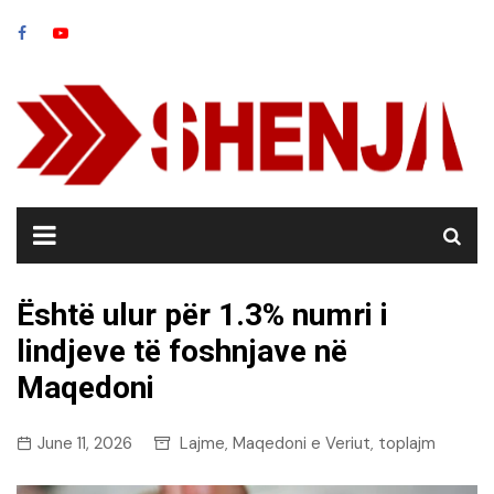
Skip
to
content
Është ulur për 1.3% numri i
lindjeve të foshnjave në
Maqedoni
June 11, 2026
Lajme
Maqedoni e Veriut
toplajm
,
,