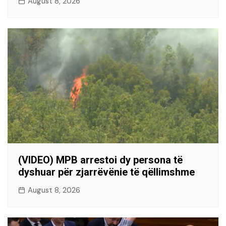
August 8, 2026
(VIDEO) MPB arrestoi dy persona të
dyshuar për zjarrëvënie të qëllimshme
August 8, 2026