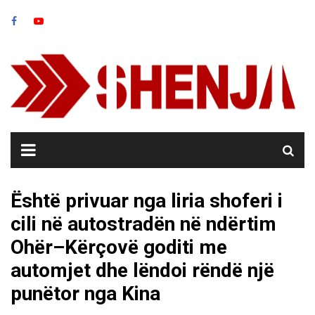
Skip
to
content
Është privuar nga liria shoferi i
cili në autostradën në ndërtim
Ohër–Kërçovë goditi me
automjet dhe lëndoi rëndë një
punëtor nga Kina