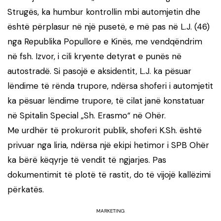
Strugës, ka humbur kontrollin mbi automjetin dhe
është përplasur në një pusetë, e më pas në L.J. (46)
nga Republika Popullore e Kinës, me vendqëndrim
në fsh. Izvor, i cili kryente detyrat e punës në
autostradë. Si pasojë e aksidentit, L.J. ka pësuar
lëndime të rënda trupore, ndërsa shoferi i automjetit
ka pësuar lëndime trupore, të cilat janë konstatuar
në Spitalin Special „Sh. Erasmo“ në Ohër.
Me urdhër të prokurorit publik, shoferi K.Sh. është
privuar nga liria, ndërsa një ekipi hetimor i SPB Ohër
ka bërë këqyrje të vendit të ngjarjes. Pas
dokumentimit të plotë të rastit, do të vijojë kallëzimi
përkatës.
MARKETING