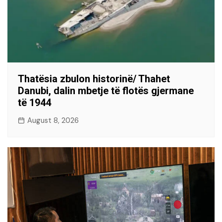
Thatësia zbulon historinë/ Thahet
Danubi, dalin mbetje të flotës gjermane
të 1944
August 8, 2026