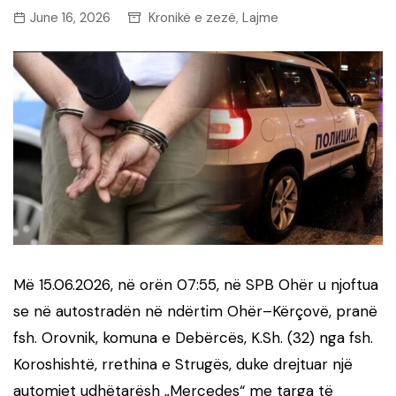
June 16, 2026
Kronikë e zezë
Lajme
,
Më 15.06.2026, në orën 07:55, në SPB Ohër u njoftua
se në autostradën në ndërtim Ohër–Kërçovë, pranë
fsh. Orovnik, komuna e Debërcës, K.Sh. (32) nga fsh.
Koroshishtë, rrethina e Strugës, duke drejtuar një
automjet udhëtarësh „Mercedes“ me targa të