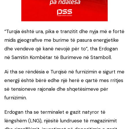
“Turqia është ura, pika e tranzitit dhe nyja më e fortë
midis gjeografive me burime të pasura energjetike
dhe vendeve që kanë nevojë për to”, tha Erdogan
në Samitin Kombëtar të Burimeve në Stamboll.
Ai tha se rëndësia e Turqisë në furnizimin e sigurt me
energji është bërë edhe një herë e qartë mes rritjes
së tensioneve rajonale dhe shqetësimeve për
furnizimin.
Erdogan tha se terminalet e gazit natyror të
lëngshëm (LNG), njësitë lundruese të magazinimit