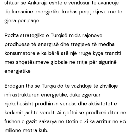
shtuar se Ankaraja është e vendosur të avancojë
diplomacinë energjetike krahas përpjekjeve më të
gjera për paqe.
Pozita strategjike e Turqisë midis rajoneve
prodhuese të energjisë dhe tregjeve të mëdha
konsumatore e ka bërë atë një rrugë kyçe tranziti
mes shqetësimeve globale në rritje për sigurinë
energjetike.
Erdogan tha se Turqia do të vazhdojë të zhvillojë
infrastrukturën energjetike, duke zgjeruar
njëkohësisht prodhimin vendas dhe aktivitetet e
kërkimit jashtë vendit. Ai njoftoi se prodhimi ditor në
fushën e gazit Sakarya në Detin e Zi ka arritur në 9.5
milionë metra kub.