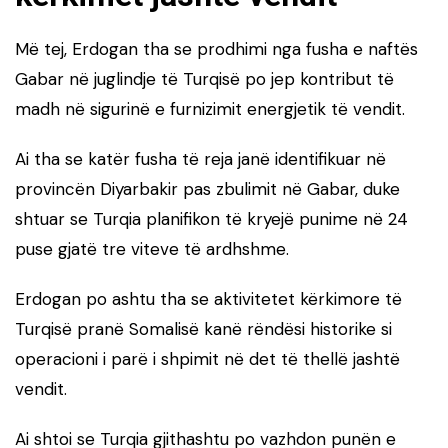
Më tej, Erdogan tha se prodhimi nga fusha e naftës
Gabar në juglindje të Turqisë po jep kontribut të
madh në sigurinë e furnizimit energjetik të vendit.
Ai tha se katër fusha të reja janë identifikuar në
provincën Diyarbakir pas zbulimit në Gabar, duke
shtuar se Turqia planifikon të kryejë punime në 24
puse gjatë tre viteve të ardhshme.
Erdogan po ashtu tha se aktivitetet kërkimore të
Turqisë pranë Somalisë kanë rëndësi historike si
operacioni i parë i shpimit në det të thellë jashtë
vendit.
Ai shtoi se Turqia gjithashtu po vazhdon punën e