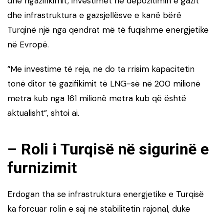
dhe rigazifikimit, investimet në depozitimin e gazit
dhe infrastruktura e gazsjellësve e kanë bërë
Turqinë një nga qendrat më të fuqishme energjetike
në Evropë.
“Me investime të reja, ne do ta rrisim kapacitetin
tonë ditor të gazifikimit të LNG-së në 200 milionë
metra kub nga 161 milionë metra kub që është
aktualisht”, shtoi ai.
– Roli i Turqisë në sigurinë e
furnizimit
Erdogan tha se infrastruktura energjetike e Turqisë
ka forcuar rolin e saj në stabilitetin rajonal, duke