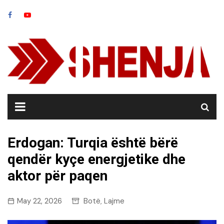
Skip
to
content
Erdogan: Turqia është bërë
qendër kyçe energjetike dhe
aktor për paqen
May 22, 2026
Botë
Lajme
,