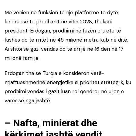
Me vënien në funksion të një platforme të dytë
lundruese të prodhimit në vitin 2028, theksoi
presidenti Erdogan, prodhimi në fazën e tretë të
fushës do të rritet në 45 milionë metra kub në ditë.
Ai shtoi se gazi vendas do të arrijë në 16 deri në 17
milionë familje.
Erdogan tha se Turqia e konsideron vetë-
mjaftueshmërinë energjetike si prioritet strategjik, ku
prodhimi vendas i gazit luan rol qendror në uljen e
varësisë nga jashtë.
– Nafta, minierat dhe
kërkimet jashtë vendit