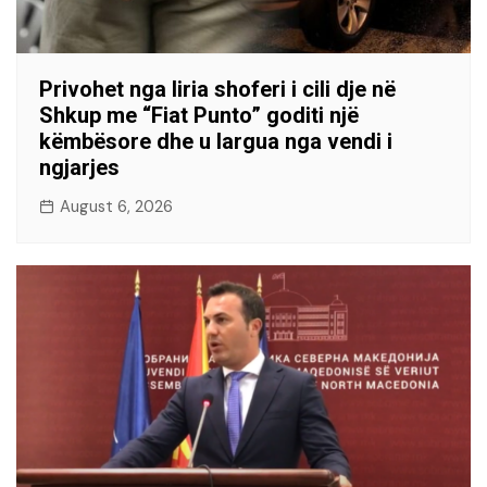
Privohet nga liria shoferi i cili dje në
Shkup me “Fiat Punto” goditi një
këmbësore dhe u largua nga vendi i
ngjarjes
August 6, 2026