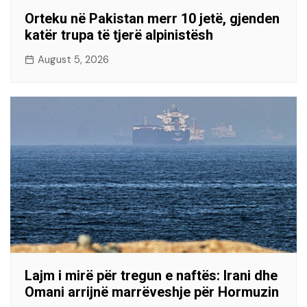
Orteku në Pakistan merr 10 jetë, gjenden
katër trupa të tjerë alpinistësh
August 5, 2026
Lajm i mirë për tregun e naftës: Irani dhe
Omani arrijnë marrëveshje për Hormuzin