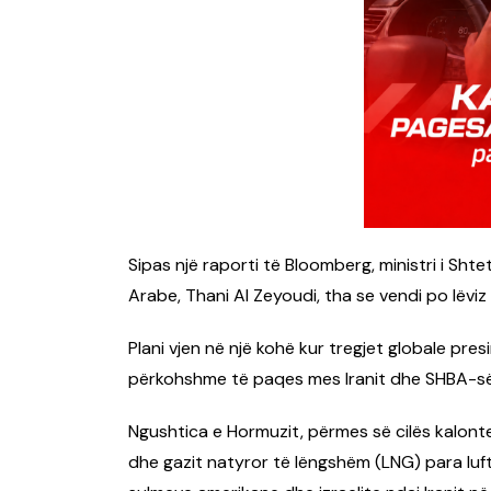
Sipas një raporti të Bloomberg, ministri i Sht
Arabe, Thani Al Zeyoudi, tha se vendi po lëviz
Plani vjen në një kohë kur tregjet globale pre
përkohshme të paqes mes Iranit dhe SHBA-së
Ngushtica e Hormuzit, përmes së cilës kalont
dhe gazit natyror të lëngshëm (LNG) para luftë