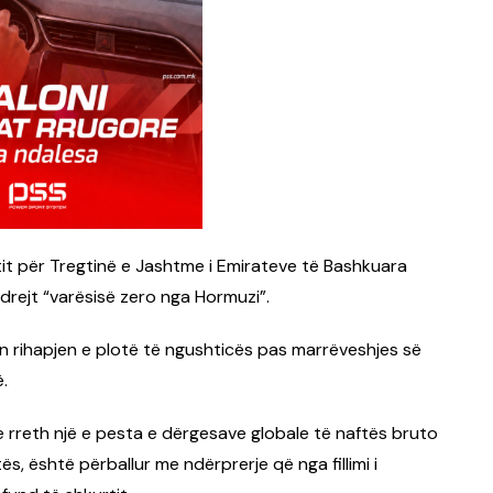
etit për Tregtinë e Jashtme i Emirateve të Bashkuara
 drejt “varësisë zero nga Hormuzi”.
sin rihapjen e plotë të ngushticës pas marrëveshjes së
.
e rreth një e pesta e dërgesave globale të naftës bruto
s, është përballur me ndërprerje që nga fillimi i