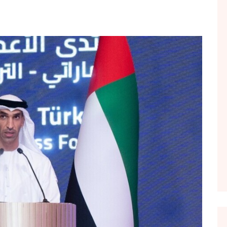
FOL POPULL
GJURMË
INTERVISTA EMISION
KONAKU
KU E KISHIM FJALEN
LIGJERATE FETARE
PARADITE ME NE
PIKËPAMJE
RECETA E DITES
RELAKS
RETRO JAVORE