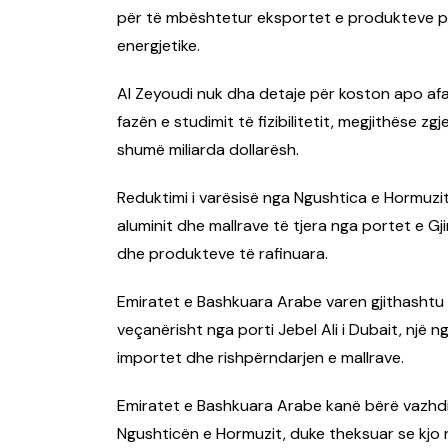
për të mbështetur eksportet e produkteve p
energjetike.
Al Zeyoudi nuk dha detaje për koston apo afa
fazën e studimit të fizibilitetit, megjithëse zgj
shumë miliarda dollarësh.
Reduktimi i varësisë nga Ngushtica e Hormuzit
aluminit dhe mallrave të tjera nga portet e Gjir
dhe produkteve të rafinuara.
Emiratet e Bashkuara Arabe varen gjithashtu
veçanërisht nga porti Jebel Ali i Dubait, një
importet dhe rishpërndarjen e mallrave.
Emiratet e Bashkuara Arabe kanë bërë vazhdim
Ngushticën e Hormuzit, duke theksuar se kjo rr