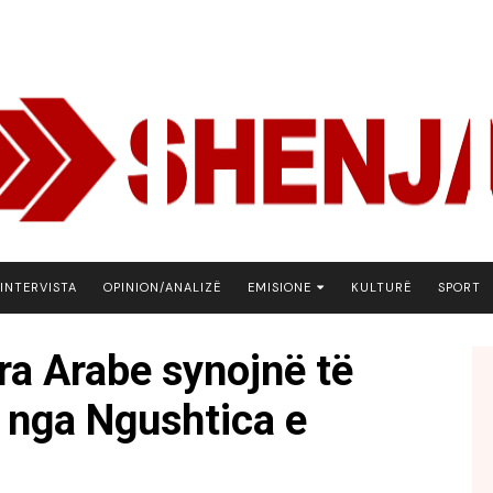
INTERVISTA
OPINION/ANALIZË
EMISIONE
KULTURË
SPORT
ARENA
ra Arabe synojnë të
BOTA NE FOKUS
ë nga Ngushtica e
EKONOMIKS
EMISION DEBATIV
FJALA