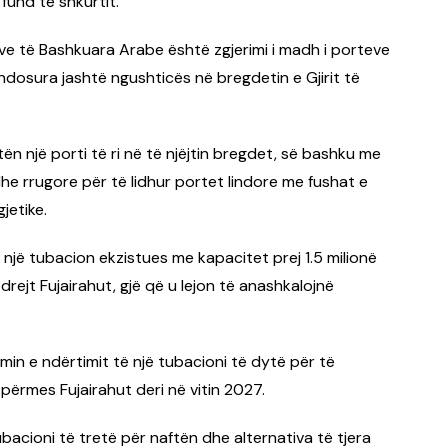
fund të shkurtit.
eve të Bashkuara Arabe është zgjerimi i madh i porteve
endosura jashtë ngushticës në bregdetin e Gjirit të
tën një porti të ri në të njëjtin bregdet, së bashku me
dhe rrugore për të lidhur portet lindore me fushat e
jetike.
jë tubacion ekzistues me kapacitet prej 1.5 milionë
drejt Fujairahut, gjë që u lejon të anashkalojnë
min e ndërtimit të një tubacioni të dytë për të
përmes Fujairahut deri në vitin 2027.
bacioni të tretë për naftën dhe alternativa të tjera