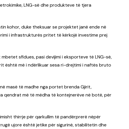
etrokimike, LNG-së dhe produkteve të tjera
tin kohor, duke theksuar se projektet janë ende në
erimi i infrastrukturës pritet të kërkojë investime prej
 mbetet sfidues, pasi devijimi i eksporteve të LNG-së,
it është më i ndërlikuar sesa ri-drejtimi i naftës bruto
 në masë të madhe nga portet brenda Gjirit,
 nga qendrat më të mëdha të kontejnerëve në botë, për
isht thirrje për qarkullim të pandërprerë nëpër
ugë ujore është jetike për sigurinë, stabilitetin dhe