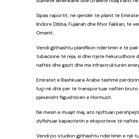
sulmeve amerikane dhe izraelite ndaj Iranit në 
Sipas raportit, në qendër të planit të Emirat
lindore Dibba, Fujairah dhe Khor Fakkan, të v
Omanit.
Vendi gjithashtu planifikon ndërtimin e të pak
tubacione të reja, si dhe rrjete hekurudhore 
naftës dhe gazit dhe me infrastrukturën energ
Emiratet e Bashkuara Arabe tashmë përdorin n
fuçi në ditë për të transportuar naftën bruto 
pjesërisht Ngushticën e Hormuzit.
Në mesin e muajit maj, ato njoftuan përshpejti
dyfishuar kapacitetin e eksporteve të naftës 
Vendi po studion gjithashtu ndërtimin e një tu