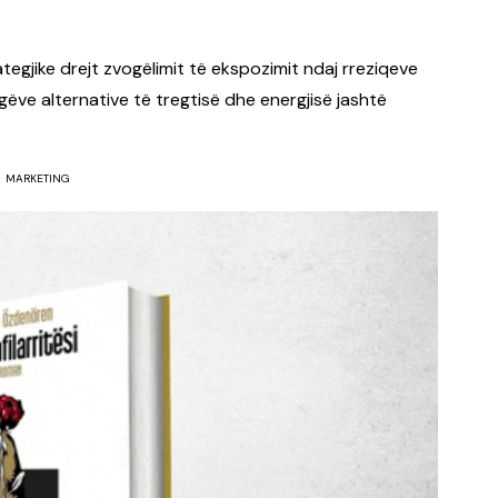
ategjike drejt zvogëlimit të ekspozimit ndaj rreziqeve
rugëve alternative të tregtisë dhe energjisë jashtë
MARKETING