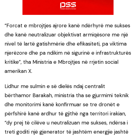
“Forcat e mbrojtjes ajrore kanë ndërhyrë me sukses
dhe kanë neutralizuar objektivat armiqësore me një
nivel të lartë gatishmërie dhe efikasiteti, pa viktima
njerëzore dhe pa ndikim në sigurinë e infrastrukturës
kritike”, tha Ministria e Mbrojtjes në rrjetin social
amerikan X.
Lidhur me sulmin e së dielës ndaj centralit
bërthamor Barakah, ministria tha se gjurmimi teknik
dhe monitorimi kanë konfirmuar se tre dronët e
përfshirë kanë ardhur të gjithë nga territori irakian,
“dy prej të cilëve u neutralizuan me sukses, ndërsa i
treti goditi një gjenerator të jashtëm energjie jashtë