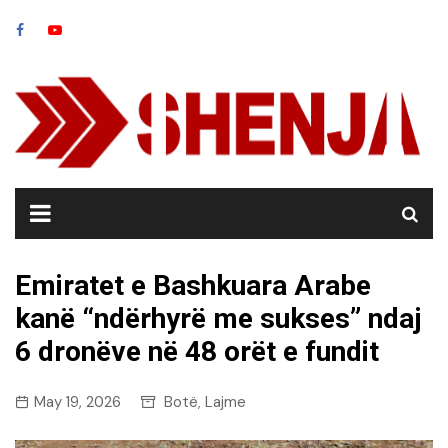
Skip
to
content
Emiratet e Bashkuara Arabe
kanë “ndërhyrë me sukses” ndaj
6 dronëve në 48 orët e fundit
May 19, 2026
Botë
Lajme
,