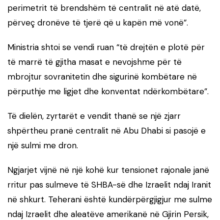
perimetrit të brendshëm të centralit në atë datë,
përveç dronëve të tjerë që u kapën më vonë”.
Ministria shtoi se vendi ruan “të drejtën e plotë për
të marrë të gjitha masat e nevojshme për të
mbrojtur sovranitetin dhe sigurinë kombëtare në
përputhje me ligjet dhe konventat ndërkombëtare”.
Të dielën, zyrtarët e vendit thanë se një zjarr
shpërtheu pranë centralit në Abu Dhabi si pasojë e
një sulmi me dron.
Ngjarjet vijnë në një kohë kur tensionet rajonale janë
rritur pas sulmeve të SHBA-së dhe Izraelit ndaj Iranit
në shkurt. Teherani është kundërpërgjigjur me sulme
ndaj Izraelit dhe aleatëve amerikanë në Gjirin Persik,