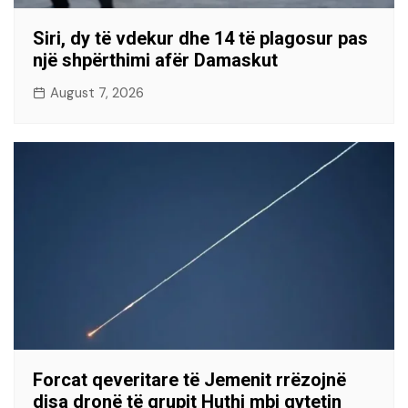
Siri, dy të vdekur dhe 14 të plagosur pas
një shpërthimi afër Damaskut
August 7, 2026
Forcat qeveritare të Jemenit rrëzojnë
disa dronë të grupit Huthi mbi qytetin