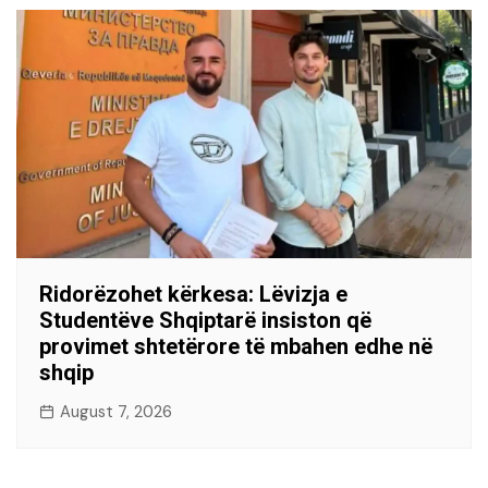
Ridorëzohet kërkesa: Lëvizja e
Studentëve Shqiptarë insiston që
provimet shtetërore të mbahen edhe në
shqip
August 7, 2026