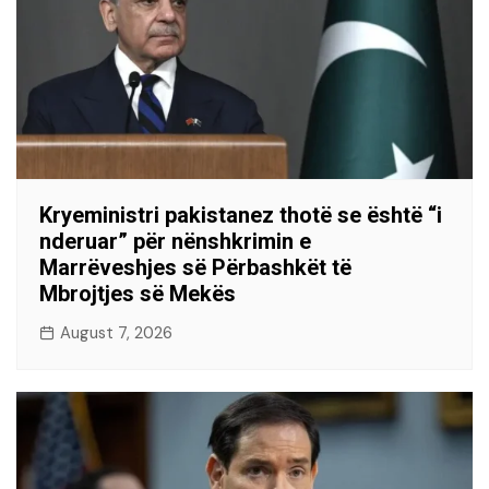
Kryeministri pakistanez thotë se është “i
nderuar” për nënshkrimin e
Marrëveshjes së Përbashkët të
Mbrojtjes së Mekës
August 7, 2026