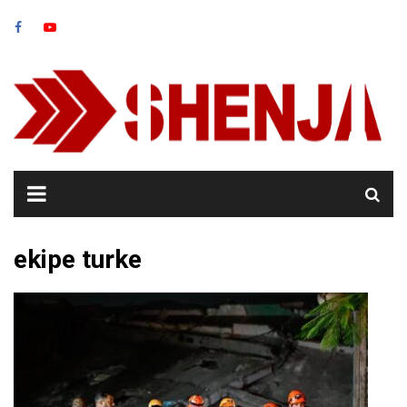
Skip
to
content
ekipe turke