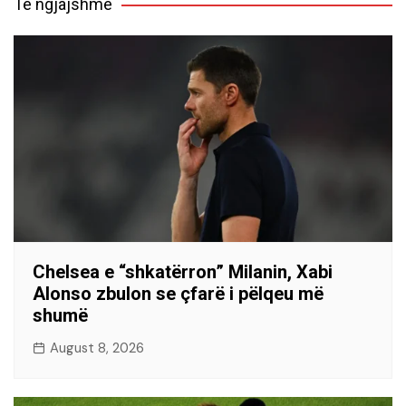
Të ngjajshme
Chelsea e “shkatërron” Milanin, Xabi
Alonso zbulon se çfarë i pëlqeu më
shumë
August 8, 2026