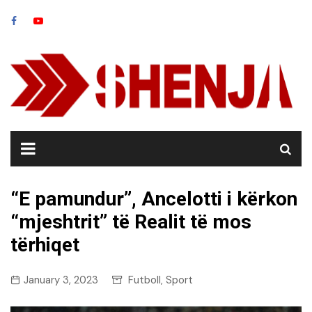
Skip
to
content
“E pamundur”, Ancelotti i kërkon
“mjeshtrit” të Realit të mos
tërhiqet
January 3, 2023
Futboll
Sport
,