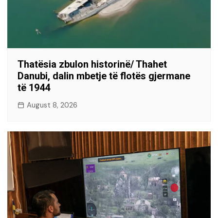
Thatësia zbulon historinë/ Thahet
Danubi, dalin mbetje të flotës gjermane
të 1944
August 8, 2026