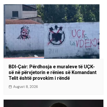
BDI-Çair: Përdhosja e muraleve të UÇK-
së në përvjetorin e rënies së Komandant
Telit është provokim i rëndë
August 8, 2026