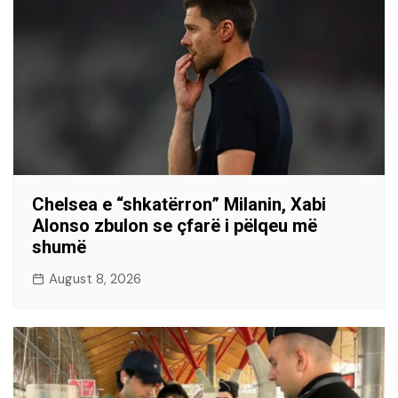
Chelsea e “shkatërron” Milanin, Xabi
Alonso zbulon se çfarë i pëlqeu më
shumë
August 8, 2026