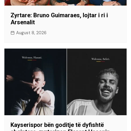
​Zyrtare: Bruno Guimaraes, lojtar i ri i
Arsenalit
August 8, 2026
Kayserispor bën goditje të dyfishtë