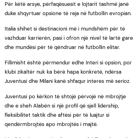
Për këtë arsye, përfaqësuesit e lojtarit tashmë janë
duke shqyrtuar opsione të reja në futbollin evropian.
Italia shihet si destinacioni më i mundshëm për të
vazhduar karrierën, pasi i ofron një nivel të lartë gare
dhe mundësi për të qëndruar në futbollin elitar.
Fillimisht është përmendur edhe Interi si opsion, por
klubi zikaltër nuk ka bërë hapa konkretë, ndërsa
Juventusi dhe Milani kanë shfaqur interes më serioz.
Juventusi po kërkon të shtojë përvojë në mbrojtje
dhe e sheh Alabën si një profil që sjell lidership,
fleksibilitet taktik dhe aftësi për të luajtur si
qendërmbrojtës apo mbrojtës i majtë.