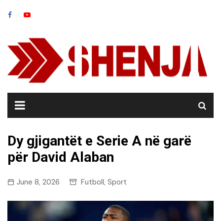
Skip
to
content
Dy gjigantët e Serie A në garë
për David Alaban
June 8, 2026
Futboll
Sport
,