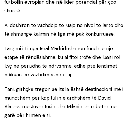
futbollin evropian dhe një lider potencial për çdo
skuadër.
Ai dëshiron të vazhdojë të luajë në nivel të lartë dhe
të shmangë kalimin në liga më pak konkurruese.
Largimi i tij nga Real Madridi shënon fundin e një
etape të rëndësishme, ku ai fitoi trofe dhe luajti rol
kyç në periudha të ndryshme, edhe pse lëndimet
ndikuan në vazhdimësinë e tij.
Tani, gjithçka tregon se Italia është destinacioni më i
mundshëm për kapitullin e ardhshëm të David
Alabës, me Juventusin dhe Milanin që mbeten në
garë për firmën e tij.