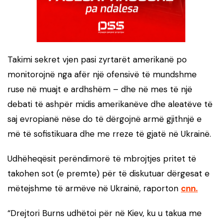
Takimi sekret vjen pasi zyrtarët amerikanë po
monitorojnë nga afër një ofensivë të mundshme
ruse në muajt e ardhshëm – dhe në mes të një
debati të ashpër midis amerikanëve dhe aleatëve të
saj evropianë nëse do të dërgojnë armë gjithnjë e
më të sofistikuara dhe me rreze të gjatë në Ukrainë.
Udhëheqësit perëndimorë të mbrojtjes pritet të
takohen sot (e premte) për të diskutuar dërgesat e
mëtejshme të armëve në Ukrainë, raporton
cnn.
“Drejtori Burns udhëtoi për në Kiev, ku u takua me