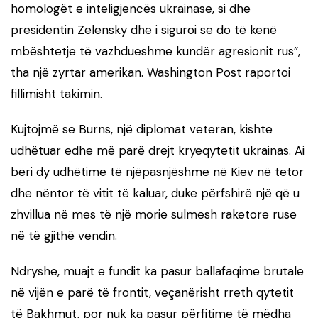
homologët e inteligjencës ukrainase, si dhe
presidentin Zelensky dhe i siguroi se do të kenë
mbështetje të vazhdueshme kundër agresionit rus”,
tha një zyrtar amerikan. Washington Post raportoi
fillimisht takimin.
Kujtojmë se Burns, një diplomat veteran, kishte
udhëtuar edhe më parë drejt kryeqytetit ukrainas. Ai
bëri dy udhëtime të njëpasnjëshme në Kiev në tetor
dhe nëntor të vitit të kaluar, duke përfshirë një që u
zhvillua në mes të një morie sulmesh raketore ruse
në të gjithë vendin.
Ndryshe, muajt e fundit ka pasur ballafaqime brutale
në vijën e parë të frontit, veçanërisht rreth qytetit
të Bakhmut, por nuk ka pasur përfitime të mëdha